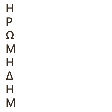
Η
Ρ
Ω
Μ
Η
Δ
Η
Μ