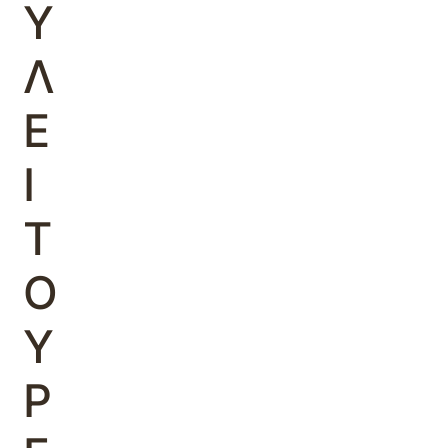
Υ
Λ
Ε
Ι
Τ
Ο
Υ
Ρ