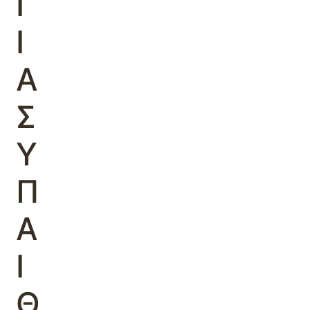
Γ
Ι
Α
Σ
Υ
Π
Α
Ι
Θ