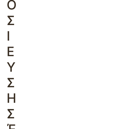
Ο
Σ
Ι
Ε
Υ
Σ
Η
Σ