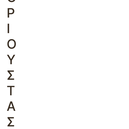
Ρ
Ι
Ο
Υ
Σ
Τ
Α
Σ