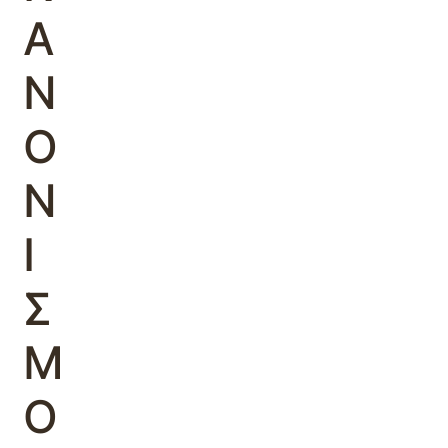
Α
Ν
Ο
Ν
Ι
Σ
Μ
Ο