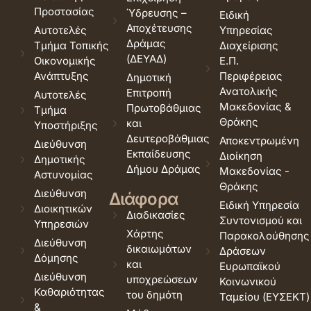
Προστασίας
Ύδρευσης –
Ειδική
Αποχέτευσης
Αυτοτελές
Υπηρεσίας
Δράμας
Τμήμα Τοπικής
Διαχείρισης
(ΔΕΥΑΔ)
Οικονομικής
Ε.Π.
Ανάπτυξης
Περιφέρειας
Δημοτική
Ανατολικής
Επιτροπή
Αυτοτελές
Μακεδονίας &
Πρωτοβάθμιας
Τμήμα
Θράκης
και
Υποστήριξης
Δευτεροβάθμιας
Αποκεντρωμένη
Διεύθυνση
Εκπαίδευσης
Διοίκηση
Δημοτικής
Δήμου Δράμας
Μακεδονίας -
Αστυνομίας
Θράκης
Διεύθυνση
Διάφορα
Ειδική Υπηρεσία
Διοικητικών
Διαδικασίες
Συντονισμού και
Υπηρεσιών
Χάρτης
Παρακολούθησης
Διεύθυνση
δικαιωμάτων
Δράσεων
Δόμησης
και
Ευρωπαϊκού
Διεύθυνση
υποχρεώσεων
Κοινωνικού
Καθαριότητας
του δημότη
Ταμείου (ΕΥΣΕΚΤ)
&