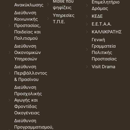
Μάθε που
Επιμελητήριο
Ανακύκλωσης
ψηφίζεις
Δράμας
Διεύθυνση
Υπηρεσίες
ΚΕΔΕ
Κοινωνικής
Τ.Π.Ε.
Ε.Ε.Τ.Α.Α.
Προστασίας,
Παιδείας και
ΚΑΛΛΙΚΡΑΤΗΣ
Πολιτισμού
Γενική
Διεύθυνση
Γραμματεία
Οικονομικών
Πολιτικής
Υπηρεσιών
Προστασίας
Διεύθυνση
Visit Drama
Περιβάλλοντος
& Πρασίνου
Διεύθυνση
Προσχολικής
Αγωγής και
Φροντίδας
Οικογένειας
Διεύθυνση
Προγραμματισμού,