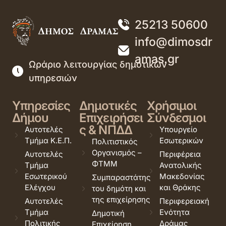
25213 50600
info@dimosdr
amas.gr
Ωράριο λειτουργίας δημοτικών
υπηρεσιών
Υπηρεσίες
Δημοτικές
Χρήσιμοι
Δήμου
Επιχειρήσει
Σύνδεσμοι
ς & ΝΠΔΔ
Αυτοτελές
Υπουργείο
Τμήμα Κ.Ε.Π.
Εσωτερικών
Πολιτιστικός
Οργανισμός –
Αυτοτελές
Περιφέρεια
ΦΤΜΜ
Τμήμα
Ανατολικής
Εσωτερικού
Μακεδονίας
Συμπαραστάτης
Ελέγχου
και Θράκης
του δημότη και
της επιχείρησης
Αυτοτελές
Περιφερειακή
Τμήμα
Ενότητα
Δημοτική
Πολιτικής
Δράμας
Επιχείρηση