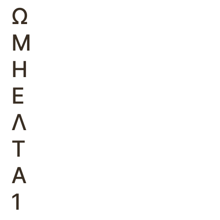
Ω
Μ
Η
Ε
Λ
Τ
Α
1