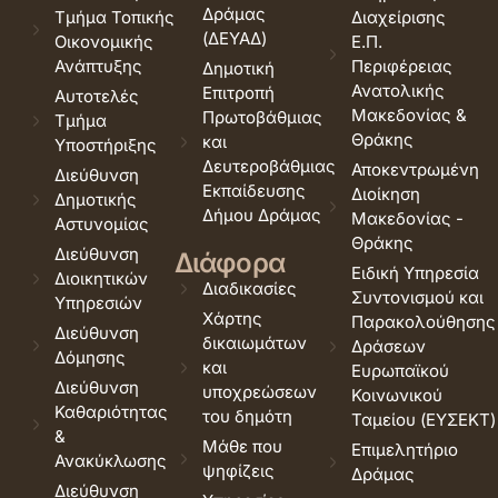
Δράμας
Τμήμα Τοπικής
Διαχείρισης
(ΔΕΥΑΔ)
Οικονομικής
Ε.Π.
Ανάπτυξης
Περιφέρειας
Δημοτική
Ανατολικής
Επιτροπή
Αυτοτελές
Μακεδονίας &
Πρωτοβάθμιας
Τμήμα
Θράκης
και
Υποστήριξης
Δευτεροβάθμιας
Αποκεντρωμένη
Διεύθυνση
Εκπαίδευσης
Διοίκηση
Δημοτικής
Δήμου Δράμας
Μακεδονίας -
Αστυνομίας
Θράκης
Διεύθυνση
Διάφορα
Ειδική Υπηρεσία
Διοικητικών
Διαδικασίες
Συντονισμού και
Υπηρεσιών
Χάρτης
Παρακολούθησης
Διεύθυνση
δικαιωμάτων
Δράσεων
Δόμησης
και
Ευρωπαϊκού
Διεύθυνση
υποχρεώσεων
Κοινωνικού
Καθαριότητας
του δημότη
Ταμείου (ΕΥΣΕΚΤ)
&
Μάθε που
Επιμελητήριο
Ανακύκλωσης
ψηφίζεις
Δράμας
Διεύθυνση