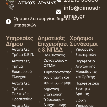
info@dimosdr
amas.gr
Ωράριο λειτουργίας δημοτικών
υπηρεσιών
Υπηρεσίες
Δημοτικές
Χρήσιμοι
Δήμου
Επιχειρήσει
Σύνδεσμοι
ς & ΝΠΔΔ
Αυτοτελές
Υπουργείο
Τμήμα Κ.Ε.Π.
Εσωτερικών
Πολιτιστικός
Οργανισμός –
Αυτοτελές
Περιφέρεια
ΦΤΜΜ
Τμήμα
Ανατολικής
Εσωτερικού
Μακεδονίας
Συμπαραστάτης
Ελέγχου
και Θράκης
του δημότη και
της επιχείρησης
Αυτοτελές
Περιφερειακή
Τμήμα
Ενότητα
Δημοτική
Πολιτικής
Δράμας
Επιχείρηση
Προστασίας
Ύδρευσης –
Ειδική
Αποχέτευσης
Αυτοτελές
Υπηρεσίας