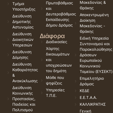
Μακεδονίας &
Πρωτοβάθμιας
Τμήμα
Θράκης
και
Υποστήριξης
Δευτεροβάθμιας
Αποκεντρωμένη
Διεύθυνση
Εκπαίδευσης
Διοίκηση
Δημοτικής
Δήμου Δράμας
Μακεδονίας -
Αστυνομίας
Θράκης
Διεύθυνση
Διάφορα
Ειδική Υπηρεσία
Διοικητικών
Διαδικασίες
Συντονισμού και
Υπηρεσιών
Χάρτης
Παρακολούθησης
Διεύθυνση
δικαιωμάτων
Δράσεων
Δόμησης
και
Ευρωπαϊκού
Διεύθυνση
υποχρεώσεων
Κοινωνικού
Καθαριότητας
του δημότη
Ταμείου (ΕΥΣΕΚΤ)
&
Μάθε που
Επιμελητήριο
Ανακύκλωσης
ψηφίζεις
Δράμας
Διεύθυνση
Υπηρεσίες
ΚΕΔΕ
Κοινωνικής
Τ.Π.Ε.
Ε.Ε.Τ.Α.Α.
Προστασίας,
Παιδείας και
ΚΑΛΛΙΚΡΑΤΗΣ
Πολιτισμού
Γενική