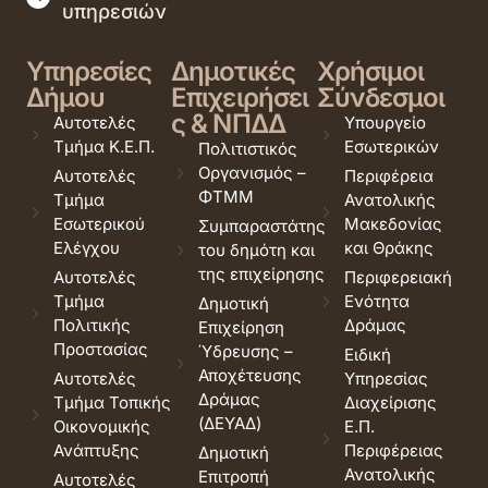
υπηρεσιών
Υπηρεσίες
Δημοτικές
Χρήσιμοι
Δήμου
Επιχειρήσει
Σύνδεσμοι
ς & ΝΠΔΔ
Αυτοτελές
Υπουργείο
Τμήμα Κ.Ε.Π.
Εσωτερικών
Πολιτιστικός
Οργανισμός –
Αυτοτελές
Περιφέρεια
ΦΤΜΜ
Τμήμα
Ανατολικής
Εσωτερικού
Μακεδονίας
Συμπαραστάτης
Ελέγχου
και Θράκης
του δημότη και
της επιχείρησης
Αυτοτελές
Περιφερειακή
Τμήμα
Ενότητα
Δημοτική
Πολιτικής
Δράμας
Επιχείρηση
Προστασίας
Ύδρευσης –
Ειδική
Αποχέτευσης
Αυτοτελές
Υπηρεσίας
Δράμας
Τμήμα Τοπικής
Διαχείρισης
(ΔΕΥΑΔ)
Οικονομικής
Ε.Π.
Ανάπτυξης
Περιφέρειας
Δημοτική
Ανατολικής
Επιτροπή
Αυτοτελές