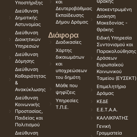
Θράκης
και
Υποστήριξης
Δευτεροβάθμιας
Αποκεντρωμένη
Διεύθυνση
Εκπαίδευσης
Διοίκηση
Δημοτικής
Δήμου Δράμας
Μακεδονίας -
Αστυνομίας
Θράκης
Διεύθυνση
Διάφορα
Ειδική Υπηρεσία
Διοικητικών
Διαδικασίες
Συντονισμού και
Υπηρεσιών
Χάρτης
Παρακολούθησης
Διεύθυνση
δικαιωμάτων
Δράσεων
Δόμησης
και
Ευρωπαϊκού
Διεύθυνση
υποχρεώσεων
Κοινωνικού
Καθαριότητας
του δημότη
Ταμείου (ΕΥΣΕΚΤ)
&
Μάθε που
Επιμελητήριο
Ανακύκλωσης
ψηφίζεις
Δράμας
Διεύθυνση
Υπηρεσίες
ΚΕΔΕ
Κοινωνικής
Τ.Π.Ε.
Ε.Ε.Τ.Α.Α.
Προστασίας,
Παιδείας και
ΚΑΛΛΙΚΡΑΤΗΣ
Πολιτισμού
Γενική
Διεύθυνση
Γραμματεία