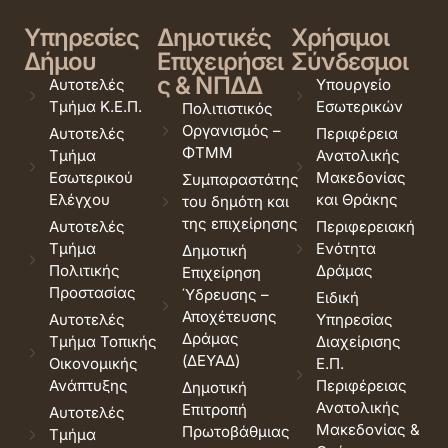
Υπηρεσίες
Δημοτικές
Χρήσιμοι
Δήμου
Επιχειρήσει
Σύνδεσμοι
ς & ΝΠΔΔ
Αυτοτελές
Υπουργείο
Τμήμα Κ.Ε.Π.
Εσωτερικών
Πολιτιστικός
Οργανισμός –
Αυτοτελές
Περιφέρεια
ΦΤΜΜ
Τμήμα
Ανατολικής
Εσωτερικού
Μακεδονίας
Συμπαραστάτης
Ελέγχου
και Θράκης
του δημότη και
της επιχείρησης
Αυτοτελές
Περιφερειακή
Τμήμα
Ενότητα
Δημοτική
Πολιτικής
Δράμας
Επιχείρηση
Προστασίας
Ύδρευσης –
Ειδική
Αποχέτευσης
Αυτοτελές
Υπηρεσίας
Δράμας
Τμήμα Τοπικής
Διαχείρισης
(ΔΕΥΑΔ)
Οικονομικής
Ε.Π.
Ανάπτυξης
Περιφέρειας
Δημοτική
Ανατολικής
Επιτροπή
Αυτοτελές
Μακεδονίας &
Πρωτοβάθμιας
Τμήμα