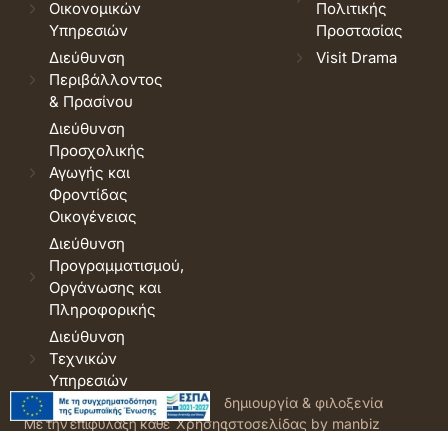
Οικονομικών
Πολιτικής
Υπηρεσιών
Προστασίας
Διεύθυνση
Visit Drama
Περιβάλλοντος
& Πρασίνου
Διεύθυνση
Προσχολικής
Αγωγής και
Φροντίδας
Οικογένειας
Διεύθυνση
Προγραμματισμού,
Οργάνωσης και
Πληροφορικής
Διεύθυνση
Τεχνικών
Υπηρεσιών
© 2026 Δήμος Δράμας.
Όροι
δημιουργία & φιλοξενία
Με την επιφύλαξη κάθε
Χρήσης
ιστοσελίδας by manbiz
νόμιμου δικαιώματος.