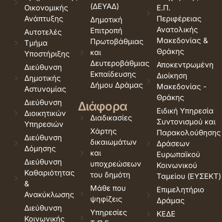
(ΔΕΥΑΔ)
Οικονομικής
Ε.Π.
Ανάπτυξης
Περιφέρειας
Δημοτική
Ανατολικής
Επιτροπή
Αυτοτελές
Μακεδονίας &
Πρωτοβάθμιας
Τμήμα
Θράκης
και
Υποστήριξης
Δευτεροβάθμιας
Αποκεντρωμένη
Διεύθυνση
Εκπαίδευσης
Διοίκηση
Δημοτικής
Δήμου Δράμας
Μακεδονίας -
Αστυνομίας
Θράκης
Διεύθυνση
Διάφορα
Ειδική Υπηρεσία
Διοικητικών
Διαδικασίες
Συντονισμού και
Υπηρεσιών
Χάρτης
Παρακολούθησης
Διεύθυνση
δικαιωμάτων
Δράσεων
Δόμησης
και
Ευρωπαϊκού
Διεύθυνση
υποχρεώσεων
Κοινωνικού
Καθαριότητας
του δημότη
Ταμείου (ΕΥΣΕΚΤ)
&
Μάθε που
Επιμελητήριο
Ανακύκλωσης
ψηφίζεις
Δράμας
Διεύθυνση
Υπηρεσίες
ΚΕΔΕ
Κοινωνικής