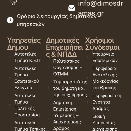
info@dimosdr
amas.gr
Ωράριο λειτουργίας δημοτικών
υπηρεσιών
Υπηρεσίες
Δημοτικές
Χρήσιμοι
Δήμου
Επιχειρήσει
Σύνδεσμοι
ς & ΝΠΔΔ
Αυτοτελές
Υπουργείο
Τμήμα Κ.Ε.Π.
Εσωτερικών
Πολιτιστικός
Οργανισμός –
Αυτοτελές
Περιφέρεια
ΦΤΜΜ
Τμήμα
Ανατολικής
Εσωτερικού
Μακεδονίας
Συμπαραστάτης
Ελέγχου
και Θράκης
του δημότη και
της επιχείρησης
Αυτοτελές
Περιφερειακή
Τμήμα
Ενότητα
Δημοτική
Πολιτικής
Δράμας
Επιχείρηση
Προστασίας
Ύδρευσης –
Ειδική
Αποχέτευσης
Αυτοτελές
Υπηρεσίας
Δράμας
Τμήμα Τοπικής
Διαχείρισης