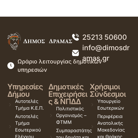
25213 50600
info@dimosdr
amas.gr
Ωράριο λειτουργίας δημοτικών
υπηρεσιών
Υπηρεσίες
Δημοτικές
Χρήσιμοι
Δήμου
Επιχειρήσει
Σύνδεσμοι
ς & ΝΠΔΔ
Αυτοτελές
Υπουργείο
Τμήμα Κ.Ε.Π.
Εσωτερικών
Πολιτιστικός
Οργανισμός –
Αυτοτελές
Περιφέρεια
ΦΤΜΜ
Τμήμα
Ανατολικής
Εσωτερικού
Μακεδονίας
Συμπαραστάτης
Ελέγχου
και Θράκης
του δημότη και