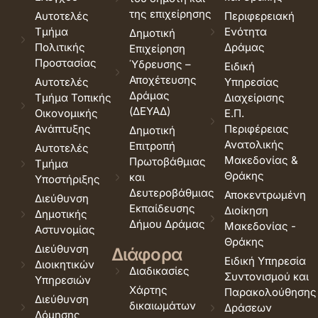
της επιχείρησης
Αυτοτελές
Περιφερειακή
Τμήμα
Ενότητα
Δημοτική
Πολιτικής
Δράμας
Επιχείρηση
Προστασίας
Ύδρευσης –
Ειδική
Αποχέτευσης
Αυτοτελές
Υπηρεσίας
Δράμας
Τμήμα Τοπικής
Διαχείρισης
(ΔΕΥΑΔ)
Οικονομικής
Ε.Π.
Ανάπτυξης
Περιφέρειας
Δημοτική
Ανατολικής
Επιτροπή
Αυτοτελές
Μακεδονίας &
Πρωτοβάθμιας
Τμήμα
Θράκης
και
Υποστήριξης
Δευτεροβάθμιας
Αποκεντρωμένη
Διεύθυνση
Εκπαίδευσης
Διοίκηση
Δημοτικής
Δήμου Δράμας
Μακεδονίας -
Αστυνομίας
Θράκης
Διεύθυνση
Διάφορα
Ειδική Υπηρεσία
Διοικητικών
Διαδικασίες
Συντονισμού και
Υπηρεσιών
Χάρτης
Παρακολούθησης
Διεύθυνση
δικαιωμάτων
Δράσεων
Δόμησης