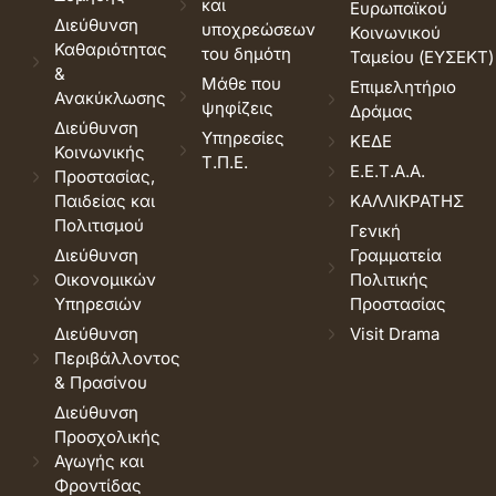
και
Ευρωπαϊκού
Διεύθυνση
υποχρεώσεων
Κοινωνικού
Καθαριότητας
του δημότη
Ταμείου (ΕΥΣΕΚΤ)
&
Μάθε που
Επιμελητήριο
Ανακύκλωσης
ψηφίζεις
Δράμας
Διεύθυνση
Υπηρεσίες
ΚΕΔΕ
Κοινωνικής
Τ.Π.Ε.
Ε.Ε.Τ.Α.Α.
Προστασίας,
Παιδείας και
ΚΑΛΛΙΚΡΑΤΗΣ
Πολιτισμού
Γενική
Διεύθυνση
Γραμματεία
Οικονομικών
Πολιτικής
Υπηρεσιών
Προστασίας
Διεύθυνση
Visit Drama
Περιβάλλοντος
& Πρασίνου
Διεύθυνση
Προσχολικής
Αγωγής και
Φροντίδας