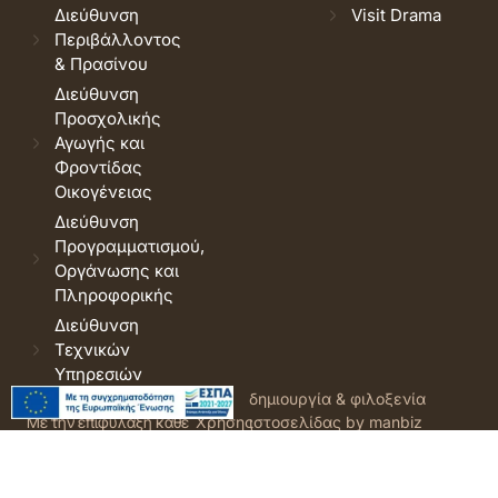
Διεύθυνση
Visit Drama
Περιβάλλοντος
& Πρασίνου
Διεύθυνση
Προσχολικής
Αγωγής και
Φροντίδας
Οικογένειας
Διεύθυνση
Προγραμματισμού,
Οργάνωσης και
Πληροφορικής
Διεύθυνση
Τεχνικών
Υπηρεσιών
© 2026 Δήμος Δράμας.
Όροι
δημιουργία & φιλοξενία
Με την επιφύλαξη κάθε
Χρήσης
ιστοσελίδας by manbiz
νόμιμου δικαιώματος.