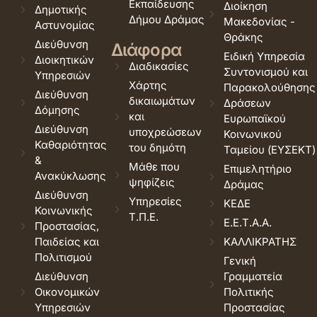
Εκπαίδευσης
Διοίκηση
Δημοτικής
Δήμου Δράμας
Μακεδονίας -
Αστυνομίας
Θράκης
Διεύθυνση
Διάφορα
Ειδική Υπηρεσία
Διοικητικών
Διαδικασίες
Συντονισμού και
Υπηρεσιών
Χάρτης
Παρακολούθησης
Διεύθυνση
δικαιωμάτων
Δράσεων
Δόμησης
και
Ευρωπαϊκού
Διεύθυνση
υποχρεώσεων
Κοινωνικού
Καθαριότητας
του δημότη
Ταμείου (ΕΥΣΕΚΤ)
&
Μάθε που
Επιμελητήριο
Ανακύκλωσης
ψηφίζεις
Δράμας
Διεύθυνση
Υπηρεσίες
ΚΕΔΕ
Κοινωνικής
Τ.Π.Ε.
Ε.Ε.Τ.Α.Α.
Προστασίας,
Παιδείας και
ΚΑΛΛΙΚΡΑΤΗΣ
Πολιτισμού
Γενική
Διεύθυνση
Γραμματεία
Οικονομικών
Πολιτικής
Υπηρεσιών
Προστασίας