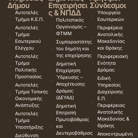
Δήμου
Επιχειρήσει
Σύνδεσμοι
ς & ΝΠΔΔ
Αυτοτελές
Υπουργείο
Τμήμα Κ.Ε.Π.
Εσωτερικών
Πολιτιστικός
Οργανισμός –
Αυτοτελές
Περιφέρεια
ΦΤΜΜ
Τμήμα
Ανατολικής
Εσωτερικού
Μακεδονίας
Συμπαραστάτης
Ελέγχου
και Θράκης
του δημότη και
της επιχείρησης
Αυτοτελές
Περιφερειακή
Τμήμα
Ενότητα
Δημοτική
Πολιτικής
Δράμας
Επιχείρηση
Προστασίας
Ύδρευσης –
Ειδική
Αποχέτευσης
Αυτοτελές
Υπηρεσίας
Δράμας
Τμήμα Τοπικής
Διαχείρισης
(ΔΕΥΑΔ)
Οικονομικής
Ε.Π.
Ανάπτυξης
Περιφέρειας
Δημοτική
Ανατολικής
Επιτροπή
Αυτοτελές
Μακεδονίας &
Πρωτοβάθμιας
Τμήμα
Θράκης
και
Υποστήριξης
Δευτεροβάθμιας
Αποκεντρωμένη
Διεύθυνση