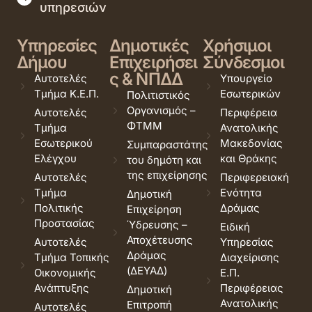
υπηρεσιών
Υπηρεσίες
Δημοτικές
Χρήσιμοι
Δήμου
Επιχειρήσει
Σύνδεσμοι
ς & ΝΠΔΔ
Αυτοτελές
Υπουργείο
Τμήμα Κ.Ε.Π.
Εσωτερικών
Πολιτιστικός
Οργανισμός –
Αυτοτελές
Περιφέρεια
ΦΤΜΜ
Τμήμα
Ανατολικής
Εσωτερικού
Μακεδονίας
Συμπαραστάτης
Ελέγχου
και Θράκης
του δημότη και
της επιχείρησης
Αυτοτελές
Περιφερειακή
Τμήμα
Ενότητα
Δημοτική
Πολιτικής
Δράμας
Επιχείρηση
Προστασίας
Ύδρευσης –
Ειδική
Αποχέτευσης
Αυτοτελές
Υπηρεσίας
Δράμας
Τμήμα Τοπικής
Διαχείρισης
(ΔΕΥΑΔ)
Οικονομικής
Ε.Π.
Ανάπτυξης
Περιφέρειας
Δημοτική
Ανατολικής
Επιτροπή
Αυτοτελές