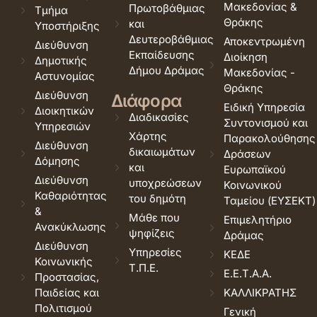
Μακεδονίας &
Πρωτοβάθμιας
Τμήμα
Θράκης
και
Υποστήριξης
Δευτεροβάθμιας
Αποκεντρωμένη
Διεύθυνση
Εκπαίδευσης
Διοίκηση
Δημοτικής
Δήμου Δράμας
Μακεδονίας -
Αστυνομίας
Θράκης
Διεύθυνση
Διάφορα
Ειδική Υπηρεσία
Διοικητικών
Διαδικασίες
Συντονισμού και
Υπηρεσιών
Χάρτης
Παρακολούθησης
Διεύθυνση
δικαιωμάτων
Δράσεων
Δόμησης
και
Ευρωπαϊκού
Διεύθυνση
υποχρεώσεων
Κοινωνικού
Καθαριότητας
του δημότη
Ταμείου (ΕΥΣΕΚΤ)
&
Μάθε που
Επιμελητήριο
Ανακύκλωσης
ψηφίζεις
Δράμας
Διεύθυνση
Υπηρεσίες
ΚΕΔΕ
Κοινωνικής
Τ.Π.Ε.
Ε.Ε.Τ.Α.Α.
Προστασίας,
Παιδείας και
ΚΑΛΛΙΚΡΑΤΗΣ
Πολιτισμού
Γενική