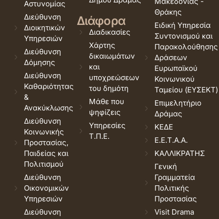
Μακεδονίας -
Αστυνομίας
Θράκης
Διεύθυνση
Διάφορα
Ειδική Υπηρεσία
Διοικητικών
Διαδικασίες
Συντονισμού και
Υπηρεσιών
Χάρτης
Παρακολούθησης
Διεύθυνση
δικαιωμάτων
Δράσεων
Δόμησης
και
Ευρωπαϊκού
Διεύθυνση
υποχρεώσεων
Κοινωνικού
Καθαριότητας
του δημότη
Ταμείου (ΕΥΣΕΚΤ)
&
Μάθε που
Επιμελητήριο
Ανακύκλωσης
ψηφίζεις
Δράμας
Διεύθυνση
Υπηρεσίες
ΚΕΔΕ
Κοινωνικής
Τ.Π.Ε.
Ε.Ε.Τ.Α.Α.
Προστασίας,
Παιδείας και
ΚΑΛΛΙΚΡΑΤΗΣ
Πολιτισμού
Γενική
Διεύθυνση
Γραμματεία
Οικονομικών
Πολιτικής
Υπηρεσιών
Προστασίας
Διεύθυνση
Visit Drama