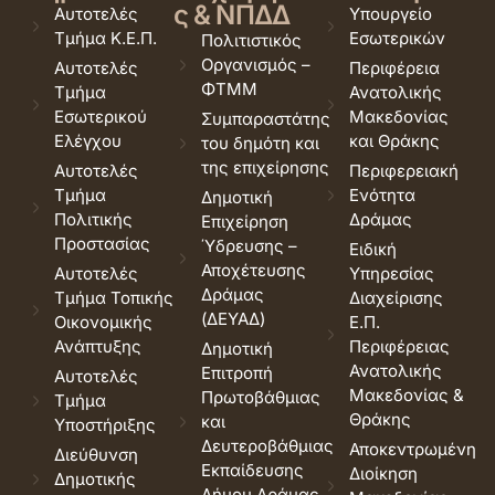
ς & ΝΠΔΔ
Αυτοτελές
Υπουργείο
Τμήμα Κ.Ε.Π.
Εσωτερικών
Πολιτιστικός
Οργανισμός –
Αυτοτελές
Περιφέρεια
ΦΤΜΜ
Τμήμα
Ανατολικής
Εσωτερικού
Μακεδονίας
Συμπαραστάτης
Ελέγχου
και Θράκης
του δημότη και
της επιχείρησης
Αυτοτελές
Περιφερειακή
Τμήμα
Ενότητα
Δημοτική
Πολιτικής
Δράμας
Επιχείρηση
Προστασίας
Ύδρευσης –
Ειδική
Αποχέτευσης
Αυτοτελές
Υπηρεσίας
Δράμας
Τμήμα Τοπικής
Διαχείρισης
(ΔΕΥΑΔ)
Οικονομικής
Ε.Π.
Ανάπτυξης
Περιφέρειας
Δημοτική
Ανατολικής
Επιτροπή
Αυτοτελές
Μακεδονίας &
Πρωτοβάθμιας
Τμήμα
Θράκης
και
Υποστήριξης
Δευτεροβάθμιας
Αποκεντρωμένη
Διεύθυνση
Εκπαίδευσης
Διοίκηση
Δημοτικής
Δήμου Δράμας