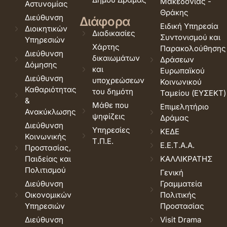
Μακεδονίας -
Αστυνομίας
Θράκης
Διεύθυνση
Διάφορα
Ειδική Υπηρεσία
Διοικητικών
Διαδικασίες
Συντονισμού και
Υπηρεσιών
Χάρτης
Παρακολούθησης
Διεύθυνση
δικαιωμάτων
Δράσεων
Δόμησης
και
Ευρωπαϊκού
Διεύθυνση
υποχρεώσεων
Κοινωνικού
Καθαριότητας
του δημότη
Ταμείου (ΕΥΣΕΚΤ)
&
Μάθε που
Επιμελητήριο
Ανακύκλωσης
ψηφίζεις
Δράμας
Διεύθυνση
Υπηρεσίες
ΚΕΔΕ
Κοινωνικής
Τ.Π.Ε.
Ε.Ε.Τ.Α.Α.
Προστασίας,
Παιδείας και
ΚΑΛΛΙΚΡΑΤΗΣ
Πολιτισμού
Γενική
Διεύθυνση
Γραμματεία
Οικονομικών
Πολιτικής
Υπηρεσιών
Προστασίας
Διεύθυνση
Visit Drama