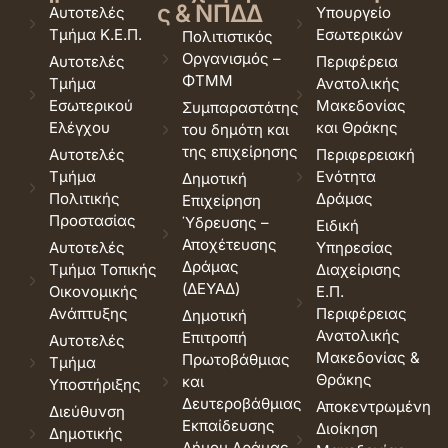
ς & ΝΠΔΔ
Αυτοτελές
Υπουργείο
Τμήμα Κ.Ε.Π.
Εσωτερικών
Πολιτιστικός
Οργανισμός –
Αυτοτελές
Περιφέρεια
ΦΤΜΜ
Τμήμα
Ανατολικής
Εσωτερικού
Μακεδονίας
Συμπαραστάτης
Ελέγχου
και Θράκης
του δημότη και
της επιχείρησης
Αυτοτελές
Περιφερειακή
Τμήμα
Ενότητα
Δημοτική
Πολιτικής
Δράμας
Επιχείρηση
Προστασίας
Ύδρευσης –
Ειδική
Αποχέτευσης
Αυτοτελές
Υπηρεσίας
Δράμας
Τμήμα Τοπικής
Διαχείρισης
(ΔΕΥΑΔ)
Οικονομικής
Ε.Π.
Ανάπτυξης
Περιφέρειας
Δημοτική
Ανατολικής
Επιτροπή
Αυτοτελές
Μακεδονίας &
Πρωτοβάθμιας
Τμήμα
Θράκης
και
Υποστήριξης
Δευτεροβάθμιας
Αποκεντρωμένη
Διεύθυνση
Εκπαίδευσης
Διοίκηση
Δημοτικής
Δήμου Δράμας