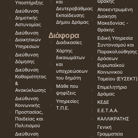
Θράκης
και
Υποστήριξης
Δευτεροβάθμιας
Αποκεντρωμένη
Διεύθυνση
Εκπαίδευσης
Διοίκηση
Δημοτικής
Δήμου Δράμας
Μακεδονίας -
Αστυνομίας
Θράκης
Διεύθυνση
Διάφορα
Ειδική Υπηρεσία
Διοικητικών
Διαδικασίες
Συντονισμού και
Υπηρεσιών
Χάρτης
Παρακολούθησης
Διεύθυνση
δικαιωμάτων
Δράσεων
Δόμησης
και
Ευρωπαϊκού
Διεύθυνση
υποχρεώσεων
Κοινωνικού
Καθαριότητας
του δημότη
Ταμείου (ΕΥΣΕΚΤ)
&
Μάθε που
Επιμελητήριο
Ανακύκλωσης
ψηφίζεις
Δράμας
Διεύθυνση
Υπηρεσίες
ΚΕΔΕ
Κοινωνικής
Τ.Π.Ε.
Ε.Ε.Τ.Α.Α.
Προστασίας,
Παιδείας και
ΚΑΛΛΙΚΡΑΤΗΣ
Πολιτισμού
Γενική
Διεύθυνση
Γραμματεία