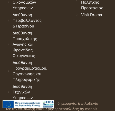
Οικονομικών
Πολιτικής
Υπηρεσιών
Προστασίας
Διεύθυνση
Visit Drama
Περιβάλλοντος
& Πρασίνου
Διεύθυνση
Προσχολικής
Αγωγής και
Φροντίδας
Οικογένειας
Διεύθυνση
Προγραμματισμού,
Οργάνωσης και
Πληροφορικής
Διεύθυνση
Τεχνικών
Υπηρεσιών
© 2026 Δήμος Δράμας.
Όροι
δημιουργία & φιλοξενία
Με την επιφύλαξη κάθε
Χρήσης
ιστοσελίδας by manbiz
νόμιμου δικαιώματος.