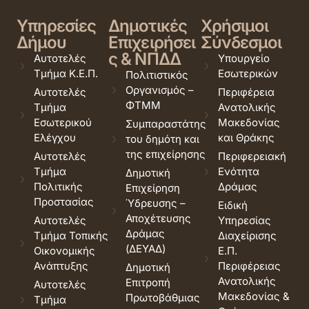
Υπηρεσίες
Δημοτικές
Χρήσιμοι
Δήμου
Επιχειρήσει
Σύνδεσμοι
ς & ΝΠΔΔ
Αυτοτελές
Υπουργείο
Τμήμα Κ.Ε.Π.
Εσωτερικών
Πολιτιστικός
Οργανισμός –
Αυτοτελές
Περιφέρεια
ΦΤΜΜ
Τμήμα
Ανατολικής
Εσωτερικού
Μακεδονίας
Συμπαραστάτης
Ελέγχου
και Θράκης
του δημότη και
της επιχείρησης
Αυτοτελές
Περιφερειακή
Τμήμα
Ενότητα
Δημοτική
Πολιτικής
Δράμας
Επιχείρηση
Προστασίας
Ύδρευσης –
Ειδική
Αποχέτευσης
Αυτοτελές
Υπηρεσίας
Δράμας
Τμήμα Τοπικής
Διαχείρισης
(ΔΕΥΑΔ)
Οικονομικής
Ε.Π.
Ανάπτυξης
Περιφέρειας
Δημοτική
Ανατολικής
Επιτροπή
Αυτοτελές
Μακεδονίας &
Πρωτοβάθμιας
Τμήμα