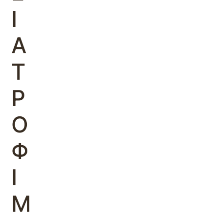
Ι
Α
Τ
Ρ
Ο
Φ
Ι
Μ