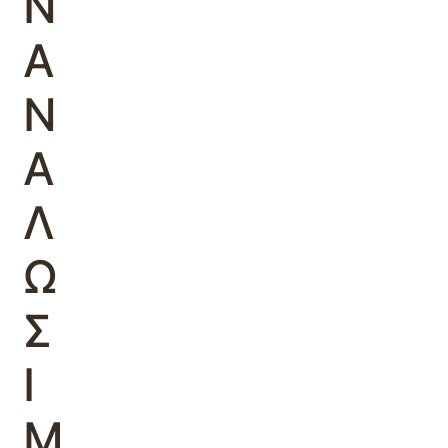
Ν
Α
Ν
Α
Λ
Ω
Σ
Ι
Μ