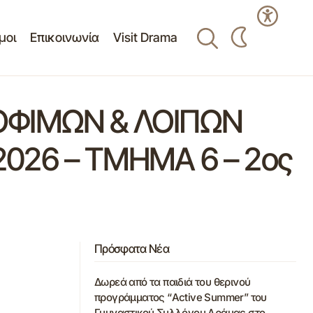
μοι
Επικοινωνία
Visit Drama
ΟΦΙΜΩΝ & ΛΟΙΠΩΝ
26 – ΤΜΗΜΑ 6 – 2ος
Πρόσφατα Νέα
Δωρεά από τα παιδιά του θερινού
προγράμματος “Active Summer” του
Γυμναστικού Συλλόγου Δράμας στο