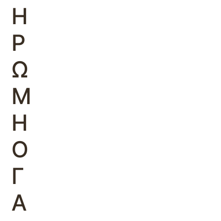
Η
Ρ
Ω
Μ
Η
Ο
Γ
Α