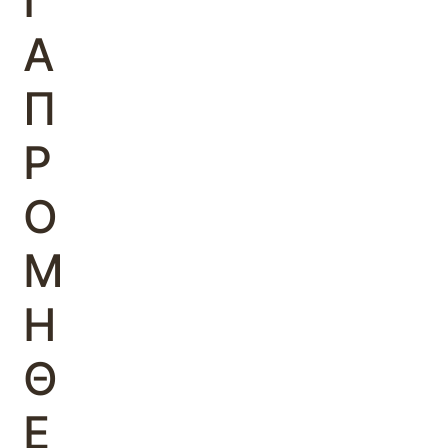
Ι
Α
Π
Ρ
Ο
Μ
Η
Θ
Ε