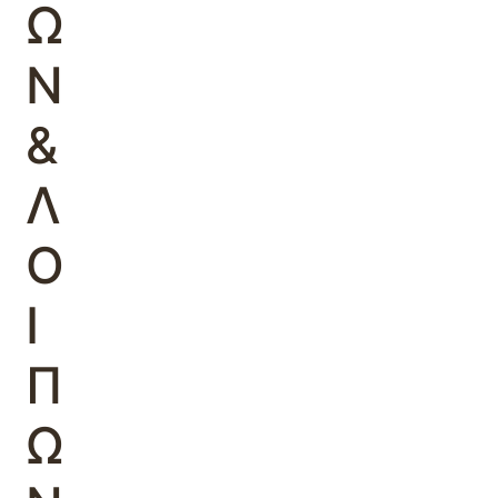
Ω
Ν
&
Λ
Ο
Ι
Π
Ω