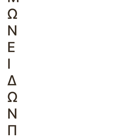
Ω
Ν
Ε
Ι
Δ
Ω
Ν
Π