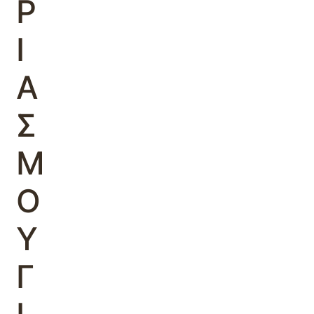
Ρ
Ι
Α
Σ
Μ
Ο
Υ
Γ