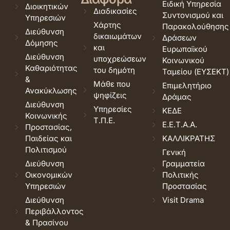
Ειδική Υπηρεσία
Διοικητικών
Διαδικασίες
Συντονισμού και
Υπηρεσιών
Χάρτης
Παρακολούθησης
Διεύθυνση
δικαιωμάτων
Δράσεων
Δόμησης
και
Ευρωπαϊκού
Διεύθυνση
υποχρεώσεων
Κοινωνικού
Καθαριότητας
του δημότη
Ταμείου (ΕΥΣΕΚΤ)
&
Μάθε που
Επιμελητήριο
Ανακύκλωσης
ψηφίζεις
Δράμας
Διεύθυνση
Υπηρεσίες
ΚΕΔΕ
Κοινωνικής
Τ.Π.Ε.
Ε.Ε.Τ.Α.Α.
Προστασίας,
Παιδείας και
ΚΑΛΛΙΚΡΑΤΗΣ
Πολιτισμού
Γενική
Διεύθυνση
Γραμματεία
Οικονομικών
Πολιτικής
Υπηρεσιών
Προστασίας
Διεύθυνση
Visit Drama
Περιβάλλοντος
& Πρασίνου