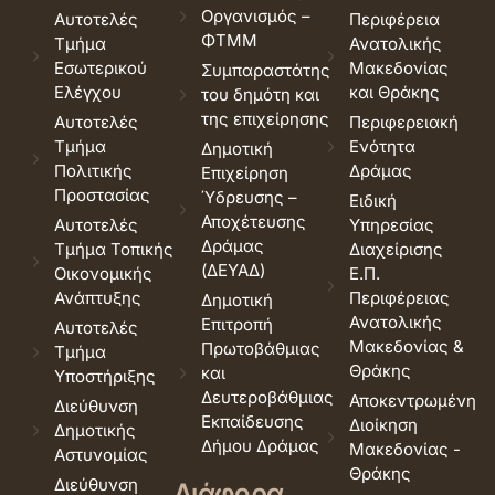
Οργανισμός –
Αυτοτελές
Περιφέρεια
ΦΤΜΜ
Τμήμα
Ανατολικής
Εσωτερικού
Μακεδονίας
Συμπαραστάτης
Ελέγχου
και Θράκης
του δημότη και
της επιχείρησης
Αυτοτελές
Περιφερειακή
Τμήμα
Ενότητα
Δημοτική
Πολιτικής
Δράμας
Επιχείρηση
Προστασίας
Ύδρευσης –
Ειδική
Αποχέτευσης
Αυτοτελές
Υπηρεσίας
Δράμας
Τμήμα Τοπικής
Διαχείρισης
(ΔΕΥΑΔ)
Οικονομικής
Ε.Π.
Ανάπτυξης
Περιφέρειας
Δημοτική
Ανατολικής
Επιτροπή
Αυτοτελές
Μακεδονίας &
Πρωτοβάθμιας
Τμήμα
Θράκης
και
Υποστήριξης
Δευτεροβάθμιας
Αποκεντρωμένη
Διεύθυνση
Εκπαίδευσης
Διοίκηση
Δημοτικής
Δήμου Δράμας
Μακεδονίας -
Αστυνομίας
Θράκης
Διεύθυνση
Διάφορα