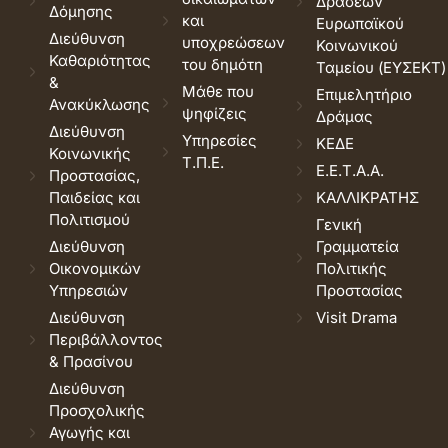
Δράσεων
Δόμησης
και
Ευρωπαϊκού
Διεύθυνση
υποχρεώσεων
Κοινωνικού
Καθαριότητας
του δημότη
Ταμείου (ΕΥΣΕΚΤ)
&
Μάθε που
Επιμελητήριο
Ανακύκλωσης
ψηφίζεις
Δράμας
Διεύθυνση
Υπηρεσίες
ΚΕΔΕ
Κοινωνικής
Τ.Π.Ε.
Ε.Ε.Τ.Α.Α.
Προστασίας,
Παιδείας και
ΚΑΛΛΙΚΡΑΤΗΣ
Πολιτισμού
Γενική
Διεύθυνση
Γραμματεία
Οικονομικών
Πολιτικής
Υπηρεσιών
Προστασίας
Διεύθυνση
Visit Drama
Περιβάλλοντος
& Πρασίνου
Διεύθυνση
Προσχολικής
Αγωγής και