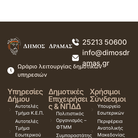
25213 50600
info@dimosdr
amas.gr
Ωράριο λειτουργίας δημοτικών
υπηρεσιών
Υπηρεσίες
Δημοτικές
Χρήσιμοι
Δήμου
Επιχειρήσει
Σύνδεσμοι
ς & ΝΠΔΔ
Αυτοτελές
Υπουργείο
Τμήμα Κ.Ε.Π.
Εσωτερικών
Πολιτιστικός
Οργανισμός –
Αυτοτελές
Περιφέρεια
ΦΤΜΜ
Τμήμα
Ανατολικής
Εσωτερικού
Μακεδονίας
Συμπαραστάτης