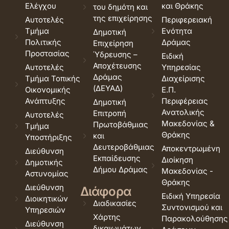
Ελέγχου
και Θράκης
του δημότη και
της επιχείρησης
Αυτοτελές
Περιφερειακή
Τμήμα
Ενότητα
Δημοτική
Πολιτικής
Δράμας
Επιχείρηση
Προστασίας
Ύδρευσης –
Ειδική
Αποχέτευσης
Αυτοτελές
Υπηρεσίας
Δράμας
Τμήμα Τοπικής
Διαχείρισης
(ΔΕΥΑΔ)
Οικονομικής
Ε.Π.
Ανάπτυξης
Περιφέρειας
Δημοτική
Ανατολικής
Επιτροπή
Αυτοτελές
Μακεδονίας &
Πρωτοβάθμιας
Τμήμα
Θράκης
και
Υποστήριξης
Δευτεροβάθμιας
Αποκεντρωμένη
Διεύθυνση
Εκπαίδευσης
Διοίκηση
Δημοτικής
Δήμου Δράμας
Μακεδονίας -
Αστυνομίας
Θράκης
Διεύθυνση
Διάφορα
Ειδική Υπηρεσία
Διοικητικών
Διαδικασίες
Συντονισμού και
Υπηρεσιών
Χάρτης
Παρακολούθησης
Διεύθυνση
δικαιωμάτων