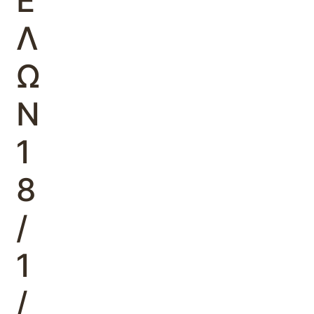
Ε
Λ
Ω
Ν
1
8
/
1
/