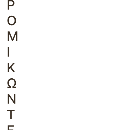
Ρ
Ο
Μ
Ι
Κ
Ω
Ν
Τ