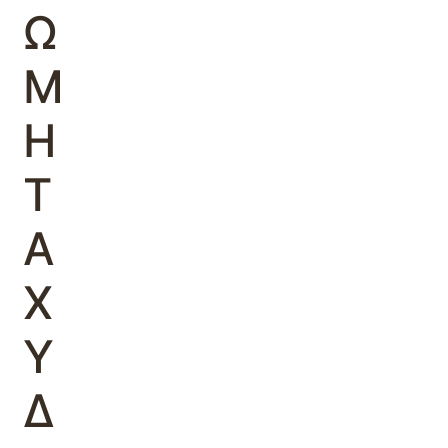
Ω
Μ
Η
Τ
Α
Χ
Υ
Δ