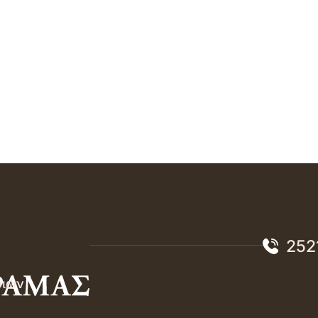
252
σιών