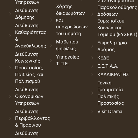
Συντονισμού και
Υπηρεσιών
Χάρτης
Παρακολούθησης
Διεύθυνση
δικαιωμάτων
Δράσεων
Δόμησης
και
Ευρωπαϊκού
Διεύθυνση
υποχρεώσεων
Κοινωνικού
Καθαριότητας
του δημότη
Ταμείου (ΕΥΣΕΚΤ)
&
Μάθε που
Επιμελητήριο
Ανακύκλωσης
ψηφίζεις
Δράμας
Διεύθυνση
Υπηρεσίες
ΚΕΔΕ
Κοινωνικής
Τ.Π.Ε.
Ε.Ε.Τ.Α.Α.
Προστασίας,
Παιδείας και
ΚΑΛΛΙΚΡΑΤΗΣ
Πολιτισμού
Γενική
Διεύθυνση
Γραμματεία
Οικονομικών
Πολιτικής
Υπηρεσιών
Προστασίας
Διεύθυνση
Visit Drama
Περιβάλλοντος
& Πρασίνου
Διεύθυνση