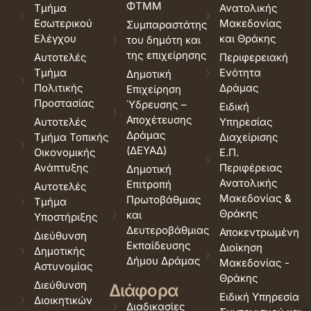
ΦΤΜΜ
Τμήμα
Ανατολικής
Εσωτερικού
Μακεδονίας
Συμπαραστάτης
Ελέγχου
και Θράκης
του δημότη και
της επιχείρησης
Αυτοτελές
Περιφερειακή
Τμήμα
Ενότητα
Δημοτική
Πολιτικής
Δράμας
Επιχείρηση
Προστασίας
Ύδρευσης –
Ειδική
Αποχέτευσης
Αυτοτελές
Υπηρεσίας
Δράμας
Τμήμα Τοπικής
Διαχείρισης
(ΔΕΥΑΔ)
Οικονομικής
Ε.Π.
Ανάπτυξης
Περιφέρειας
Δημοτική
Ανατολικής
Επιτροπή
Αυτοτελές
Μακεδονίας &
Πρωτοβάθμιας
Τμήμα
Θράκης
και
Υποστήριξης
Δευτεροβάθμιας
Αποκεντρωμένη
Διεύθυνση
Εκπαίδευσης
Διοίκηση
Δημοτικής
Δήμου Δράμας
Μακεδονίας -
Αστυνομίας
Θράκης
Διεύθυνση
Διάφορα
Ειδική Υπηρεσία
Διοικητικών
Διαδικασίες