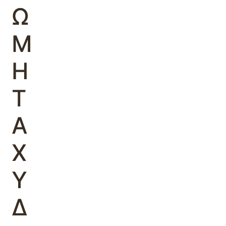
Ω
Μ
Η
Τ
Α
Χ
Υ
Δ