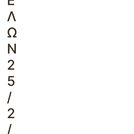
Ε
Λ
Ω
Ν
2
5
/
2
/