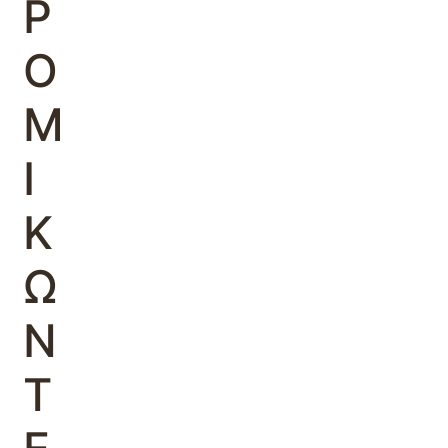
Ρ
Ο
Μ
Ι
Κ
Ω
Ν
Τ