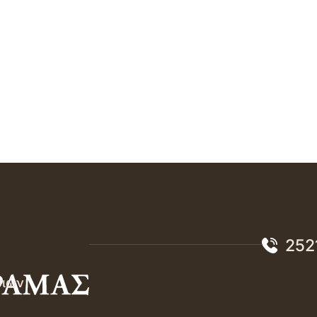
252
σιών