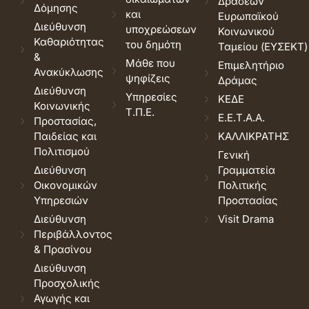
Δράσεων
Δόμησης
και
Ευρωπαϊκού
Διεύθυνση
υποχρεώσεων
Κοινωνικού
Καθαριότητας
του δημότη
Ταμείου (ΕΥΣΕΚΤ)
&
Μάθε που
Επιμελητήριο
Ανακύκλωσης
ψηφίζεις
Δράμας
Διεύθυνση
Υπηρεσίες
ΚΕΔΕ
Κοινωνικής
Τ.Π.Ε.
Ε.Ε.Τ.Α.Α.
Προστασίας,
Παιδείας και
ΚΑΛΛΙΚΡΑΤΗΣ
Πολιτισμού
Γενική
Διεύθυνση
Γραμματεία
Οικονομικών
Πολιτικής
Υπηρεσιών
Προστασίας
Διεύθυνση
Visit Drama
Περιβάλλοντος
& Πρασίνου
Διεύθυνση
Προσχολικής
Αγωγής και