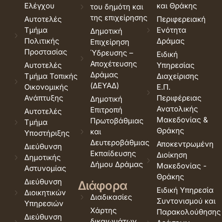
Ελέγχου
και Θράκης
του δημότη και
της επιχείρησης
Αυτοτελές
Περιφερειακή
Τμήμα
Ενότητα
Δημοτική
Πολιτικής
Δράμας
Επιχείρηση
Προστασίας
Ύδρευσης –
Ειδική
Αποχέτευσης
Αυτοτελές
Υπηρεσίας
Δράμας
Τμήμα Τοπικής
Διαχείρισης
(ΔΕΥΑΔ)
Οικονομικής
Ε.Π.
Ανάπτυξης
Περιφέρειας
Δημοτική
Ανατολικής
Επιτροπή
Αυτοτελές
Μακεδονίας &
Πρωτοβάθμιας
Τμήμα
Θράκης
και
Υποστήριξης
Δευτεροβάθμιας
Αποκεντρωμένη
Διεύθυνση
Εκπαίδευσης
Διοίκηση
Δημοτικής
Δήμου Δράμας
Μακεδονίας -
Αστυνομίας
Θράκης
Διεύθυνση
Διάφορα
Ειδική Υπηρεσία
Διοικητικών
Διαδικασίες
Συντονισμού και
Υπηρεσιών
Χάρτης
Παρακολούθησης
Διεύθυνση
δικαιωμάτων