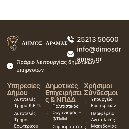
25213 50600
info@dimosdr
amas.gr
Ωράριο λειτουργίας δημοτικών
υπηρεσιών
Υπηρεσίες
Δημοτικές
Χρήσιμοι
Δήμου
Επιχειρήσει
Σύνδεσμοι
ς & ΝΠΔΔ
Αυτοτελές
Υπουργείο
Τμήμα Κ.Ε.Π.
Εσωτερικών
Πολιτιστικός
Οργανισμός –
Αυτοτελές
Περιφέρεια
ΦΤΜΜ
Τμήμα
Ανατολικής
Εσωτερικού
Μακεδονίας
Συμπαραστάτης