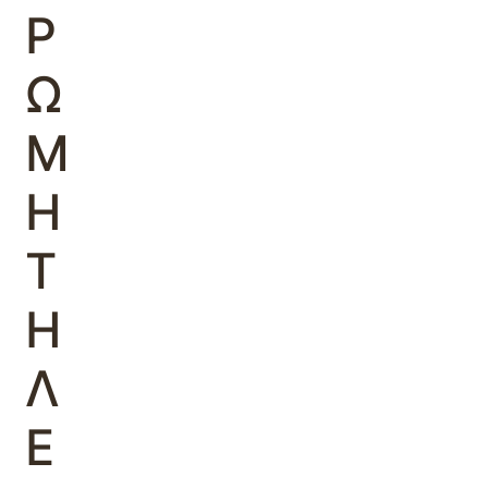
Ρ
Ω
Μ
Η
Τ
Η
Λ
Ε