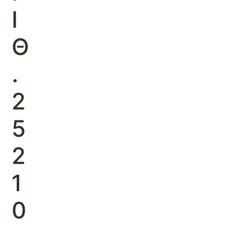
Ι
Θ
.
2
5
2
1
0