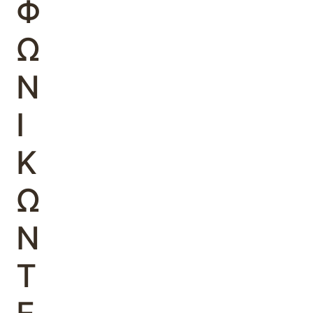
Φ
Ω
Ν
Ι
Κ
Ω
Ν
Τ