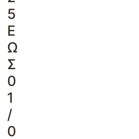
5
Ε
Ω
Σ
0
1
/
0