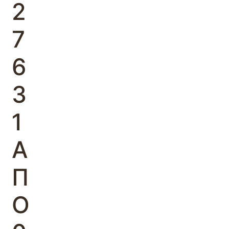
2
7
6
3
1
Α
Π
Ο