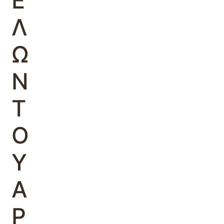
Ε
Λ
Ω
Ν
Τ
Ο
Υ
Α
Ρ