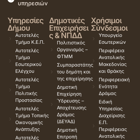
υπηρεσιών
Υπηρεσίες
Δημοτικές
Χρήσιμοι
Δήμου
Επιχειρήσει
Σύνδεσμοι
ς & ΝΠΔΔ
Αυτοτελές
Υπουργείο
Τμήμα Κ.Ε.Π.
Εσωτερικών
Πολιτιστικός
Οργανισμός –
Αυτοτελές
Περιφέρεια
ΦΤΜΜ
Τμήμα
Ανατολικής
Εσωτερικού
Μακεδονίας
Συμπαραστάτης
Ελέγχου
και Θράκης
του δημότη και
της επιχείρησης
Αυτοτελές
Περιφερειακή
Τμήμα
Ενότητα
Δημοτική
Πολιτικής
Δράμας
Επιχείρηση
Προστασίας
Ύδρευσης –
Ειδική
Αποχέτευσης
Αυτοτελές
Υπηρεσίας
Δράμας
Τμήμα Τοπικής
Διαχείρισης
(ΔΕΥΑΔ)
Οικονομικής
Ε.Π.
Ανάπτυξης
Περιφέρειας
Δημοτική
Ανατολικής
Επιτροπή
Αυτοτελές