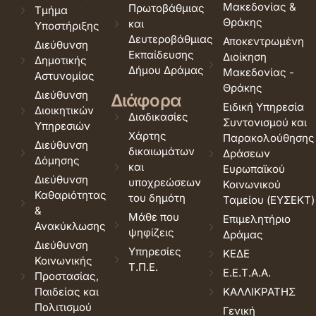
Μακεδονίας &
Πρωτοβάθμιας
Τμήμα
Θράκης
και
Υποστήριξης
Δευτεροβάθμιας
Αποκεντρωμένη
Διεύθυνση
Εκπαίδευσης
Διοίκηση
Δημοτικής
Δήμου Δράμας
Μακεδονίας -
Αστυνομίας
Θράκης
Διεύθυνση
Διάφορα
Ειδική Υπηρεσία
Διοικητικών
Διαδικασίες
Συντονισμού και
Υπηρεσιών
Χάρτης
Παρακολούθησης
Διεύθυνση
δικαιωμάτων
Δράσεων
Δόμησης
και
Ευρωπαϊκού
Διεύθυνση
υποχρεώσεων
Κοινωνικού
Καθαριότητας
του δημότη
Ταμείου (ΕΥΣΕΚΤ)
&
Μάθε που
Επιμελητήριο
Ανακύκλωσης
ψηφίζεις
Δράμας
Διεύθυνση
Υπηρεσίες
ΚΕΔΕ
Κοινωνικής
Τ.Π.Ε.
Ε.Ε.Τ.Α.Α.
Προστασίας,
Παιδείας και
ΚΑΛΛΙΚΡΑΤΗΣ
Πολιτισμού
Γενική