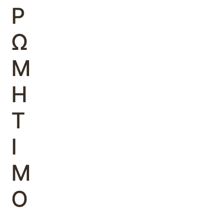
Ρ
Ω
Μ
Η
Τ
Ι
Μ
Ο