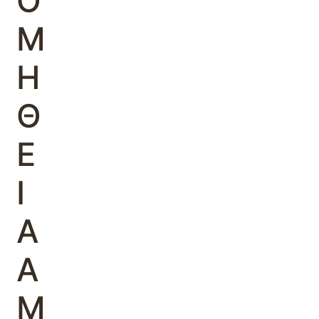
Ο
Μ
Η
Θ
Ε
Ι
Α
Α
Μ