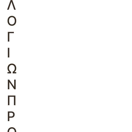
Λ
Ο
Γ
Ι
Ω
Ν
Π
Ρ