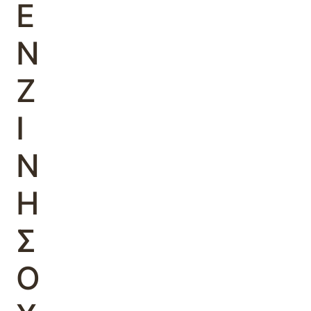
Ε
Ν
Ζ
Ι
Ν
Η
Σ
Ο