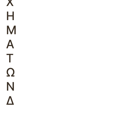
Χ
Η
Μ
Α
Τ
Ω
Ν
Δ
.