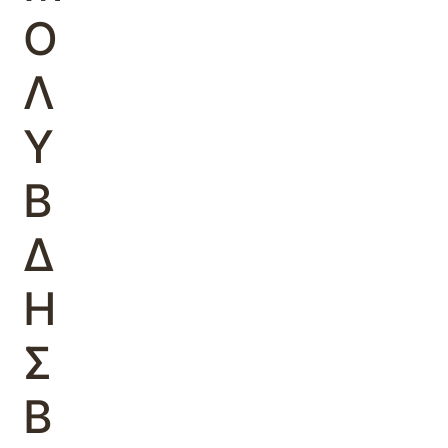
Ο
Λ
Υ
Β
Δ
Η
Σ
Β