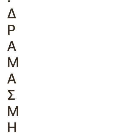
Δ
Ρ
Α
Μ
Α
Σ
Μ
Η