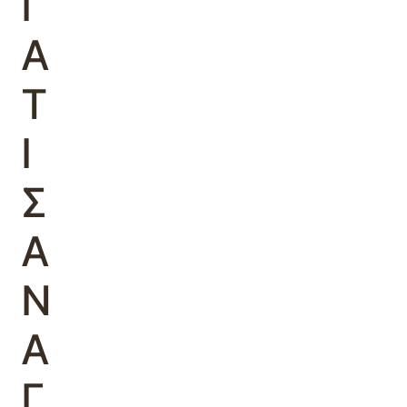
Ι
Α
Τ
Ι
Σ
Α
Ν
Α
Γ