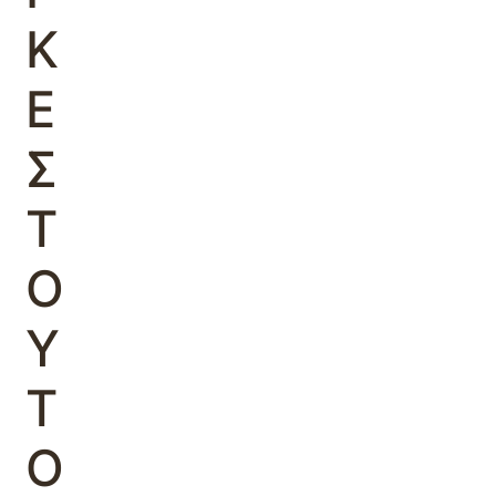
Κ
Ε
Σ
Τ
Ο
Υ
Τ
Ο