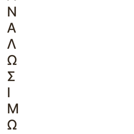
Ν
Α
Λ
Ω
Σ
Ι
Μ
Ω