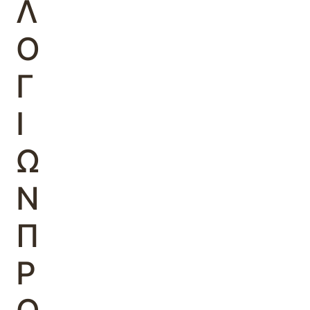
Λ
Ο
Γ
Ι
Ω
Ν
Π
Ρ