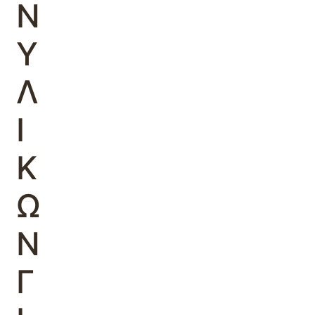
Ν
Υ
Λ
Ι
Κ
Ω
Ν
Γ