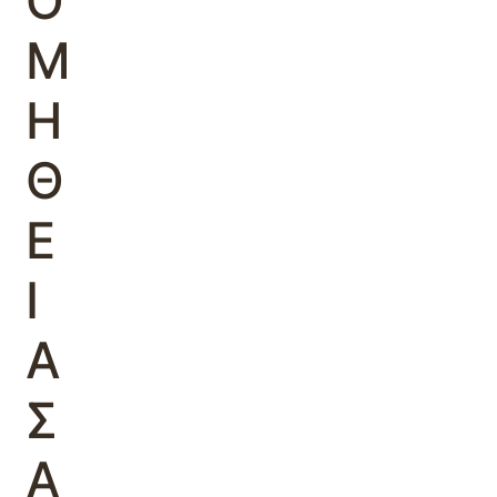
Ο
Μ
Η
Θ
Ε
Ι
Α
Σ
Α