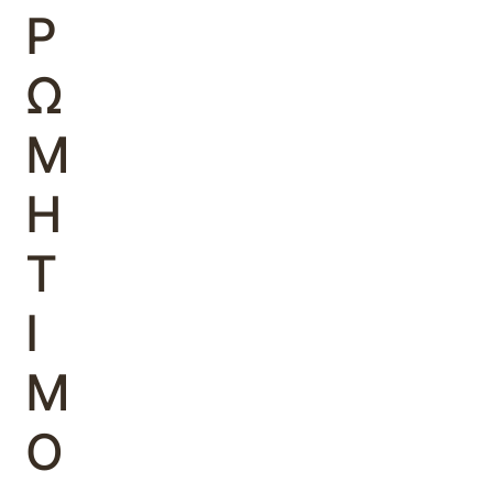
Ρ
Ω
Μ
Η
Τ
Ι
Μ
Ο