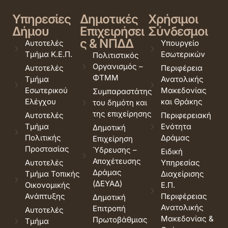
Υπηρεσίες
Δημοτικές
Χρήσιμοι
Δήμου
Επιχειρήσει
Σύνδεσμοι
ς & ΝΠΔΔ
Αυτοτελές
Υπουργείο
Τμήμα Κ.Ε.Π.
Εσωτερικών
Πολιτιστικός
Οργανισμός –
Αυτοτελές
Περιφέρεια
ΦΤΜΜ
Τμήμα
Ανατολικής
Εσωτερικού
Μακεδονίας
Συμπαραστάτης
Ελέγχου
και Θράκης
του δημότη και
της επιχείρησης
Αυτοτελές
Περιφερειακή
Τμήμα
Ενότητα
Δημοτική
Πολιτικής
Δράμας
Επιχείρηση
Προστασίας
Ύδρευσης –
Ειδική
Αποχέτευσης
Αυτοτελές
Υπηρεσίας
Δράμας
Τμήμα Τοπικής
Διαχείρισης
(ΔΕΥΑΔ)
Οικονομικής
Ε.Π.
Ανάπτυξης
Περιφέρειας
Δημοτική
Ανατολικής
Επιτροπή
Αυτοτελές
Μακεδονίας &
Πρωτοβάθμιας
Τμήμα