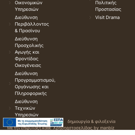
Οικονομικών
Πολιτικής
Υπηρεσιών
Προστασίας
Διεύθυνση
Visit Drama
Περιβάλλοντος
& Πρασίνου
Διεύθυνση
Προσχολικής
Αγωγής και
Φροντίδας
Οικογένειας
Διεύθυνση
Προγραμματισμού,
Οργάνωσης και
Πληροφορικής
Διεύθυνση
Τεχνικών
Υπηρεσιών
© 2026 Δήμος Δράμας.
Όροι
δημιουργία & φιλοξενία
Με την επιφύλαξη κάθε
Χρήσης
ιστοσελίδας by manbiz
νόμιμου δικαιώματος.