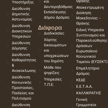
Θράκης
και
Υποστήριξης
Δευτεροβάθμιας
Αποκεντρωμένη
Διεύθυνση
Εκπαίδευσης
Διοίκηση
Δημοτικής
Δήμου Δράμας
Μακεδονίας -
Αστυνομίας
Θράκης
Διεύθυνση
Διάφορα
Ειδική Υπηρεσία
Διοικητικών
Διαδικασίες
Συντονισμού και
Υπηρεσιών
Χάρτης
Παρακολούθησης
Διεύθυνση
δικαιωμάτων
Δράσεων
Δόμησης
και
Ευρωπαϊκού
Διεύθυνση
υποχρεώσεων
Κοινωνικού
Καθαριότητας
του δημότη
Ταμείου (ΕΥΣΕΚΤ)
&
Μάθε που
Επιμελητήριο
Ανακύκλωσης
ψηφίζεις
Δράμας
Διεύθυνση
Υπηρεσίες
ΚΕΔΕ
Κοινωνικής
Τ.Π.Ε.
Ε.Ε.Τ.Α.Α.
Προστασίας,
Παιδείας και
ΚΑΛΛΙΚΡΑΤΗΣ
Πολιτισμού
Γενική
Διεύθυνση
Γραμματεία