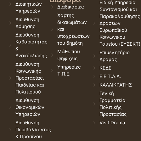
Ειδική Υπηρεσία
Διοικητικών
Διαδικασίες
Συντονισμού και
Υπηρεσιών
Χάρτης
Παρακολούθησης
Διεύθυνση
δικαιωμάτων
Δράσεων
Δόμησης
και
Ευρωπαϊκού
Διεύθυνση
υποχρεώσεων
Κοινωνικού
Καθαριότητας
του δημότη
Ταμείου (ΕΥΣΕΚΤ)
&
Μάθε που
Επιμελητήριο
Ανακύκλωσης
ψηφίζεις
Δράμας
Διεύθυνση
Υπηρεσίες
ΚΕΔΕ
Κοινωνικής
Τ.Π.Ε.
Ε.Ε.Τ.Α.Α.
Προστασίας,
Παιδείας και
ΚΑΛΛΙΚΡΑΤΗΣ
Πολιτισμού
Γενική
Διεύθυνση
Γραμματεία
Οικονομικών
Πολιτικής
Υπηρεσιών
Προστασίας
Διεύθυνση
Visit Drama
Περιβάλλοντος
& Πρασίνου