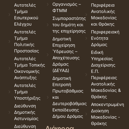
Οργανισμός –
Αυτοτελές
Περιφέρεια
ΦΤΜΜ
Τμήμα
Ανατολικής
Εσωτερικού
Μακεδονίας
Συμπαραστάτης
Ελέγχου
και Θράκης
του δημότη και
της επιχείρησης
Αυτοτελές
Περιφερειακή
Τμήμα
Ενότητα
Δημοτική
Πολιτικής
Δράμας
Επιχείρηση
Προστασίας
Ύδρευσης –
Ειδική
Αποχέτευσης
Αυτοτελές
Υπηρεσίας
Δράμας
Τμήμα Τοπικής
Διαχείρισης
(ΔΕΥΑΔ)
Οικονομικής
Ε.Π.
Ανάπτυξης
Περιφέρειας
Δημοτική
Ανατολικής
Επιτροπή
Αυτοτελές
Μακεδονίας &
Πρωτοβάθμιας
Τμήμα
Θράκης
και
Υποστήριξης
Δευτεροβάθμιας
Αποκεντρωμένη
Διεύθυνση
Εκπαίδευσης
Διοίκηση
Δημοτικής
Δήμου Δράμας
Μακεδονίας -
Αστυνομίας
Θράκης
Διεύθυνση
Διάφορα