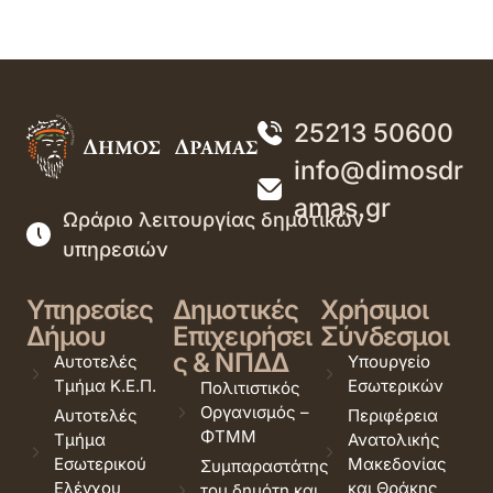
25213 50600
info@dimosdr
amas.gr
Ωράριο λειτουργίας δημοτικών
υπηρεσιών
Υπηρεσίες
Δημοτικές
Χρήσιμοι
Δήμου
Επιχειρήσει
Σύνδεσμοι
ς & ΝΠΔΔ
Αυτοτελές
Υπουργείο
Τμήμα Κ.Ε.Π.
Εσωτερικών
Πολιτιστικός
Οργανισμός –
Αυτοτελές
Περιφέρεια
ΦΤΜΜ
Τμήμα
Ανατολικής
Εσωτερικού
Μακεδονίας
Συμπαραστάτης
Ελέγχου
και Θράκης
του δημότη και