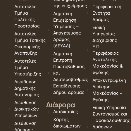
της επιχείρησης
Αυτοτελές
Περιφερειακή
Τμήμα
Ενότητα
Δημοτική
Πολιτικής
Δράμας
Επιχείρηση
Προστασίας
Ύδρευσης –
Ειδική
Αποχέτευσης
Αυτοτελές
Υπηρεσίας
Δράμας
Τμήμα Τοπικής
Διαχείρισης
(ΔΕΥΑΔ)
Οικονομικής
Ε.Π.
Ανάπτυξης
Περιφέρειας
Δημοτική
Ανατολικής
Επιτροπή
Αυτοτελές
Μακεδονίας &
Πρωτοβάθμιας
Τμήμα
Θράκης
και
Υποστήριξης
Δευτεροβάθμιας
Αποκεντρωμένη
Διεύθυνση
Εκπαίδευσης
Διοίκηση
Δημοτικής
Δήμου Δράμας
Μακεδονίας -
Αστυνομίας
Θράκης
Διεύθυνση
Διάφορα
Ειδική Υπηρεσία
Διοικητικών
Διαδικασίες
Συντονισμού και
Υπηρεσιών
Χάρτης
Παρακολούθησης
Διεύθυνση
δικαιωμάτων
Δράσεων
Δόμησης