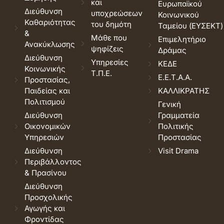
και
Ευρωπαϊκού
Διεύθυνση
υποχρεώσεων
Κοινωνικού
Καθαριότητας
του δημότη
Ταμείου (ΕΥΣΕΚΤ)
&
Μάθε που
Επιμελητήριο
Ανακύκλωσης
ψηφίζεις
Δράμας
Διεύθυνση
Υπηρεσίες
ΚΕΔΕ
Κοινωνικής
Τ.Π.Ε.
Ε.Ε.Τ.Α.Α.
Προστασίας,
Παιδείας και
ΚΑΛΛΙΚΡΑΤΗΣ
Πολιτισμού
Γενική
Διεύθυνση
Γραμματεία
Οικονομικών
Πολιτικής
Υπηρεσιών
Προστασίας
Διεύθυνση
Visit Drama
Περιβάλλοντος
& Πρασίνου
Διεύθυνση
Προσχολικής
Αγωγής και
Φροντίδας