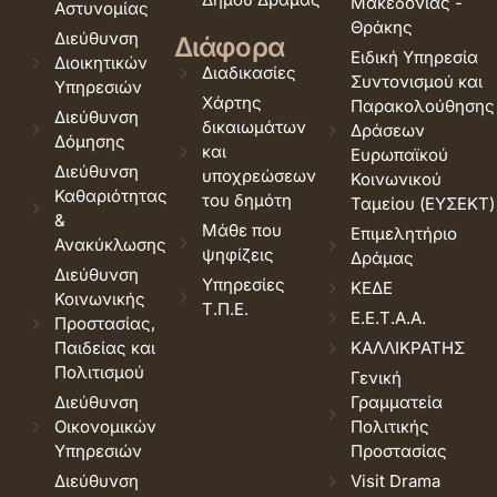
Μακεδονίας -
Αστυνομίας
Θράκης
Διεύθυνση
Διάφορα
Ειδική Υπηρεσία
Διοικητικών
Διαδικασίες
Συντονισμού και
Υπηρεσιών
Χάρτης
Παρακολούθησης
Διεύθυνση
δικαιωμάτων
Δράσεων
Δόμησης
και
Ευρωπαϊκού
Διεύθυνση
υποχρεώσεων
Κοινωνικού
Καθαριότητας
του δημότη
Ταμείου (ΕΥΣΕΚΤ)
&
Μάθε που
Επιμελητήριο
Ανακύκλωσης
ψηφίζεις
Δράμας
Διεύθυνση
Υπηρεσίες
ΚΕΔΕ
Κοινωνικής
Τ.Π.Ε.
Ε.Ε.Τ.Α.Α.
Προστασίας,
Παιδείας και
ΚΑΛΛΙΚΡΑΤΗΣ
Πολιτισμού
Γενική
Διεύθυνση
Γραμματεία
Οικονομικών
Πολιτικής
Υπηρεσιών
Προστασίας
Διεύθυνση
Visit Drama