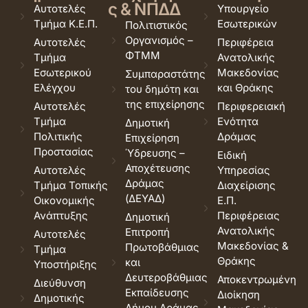
ς & ΝΠΔΔ
Αυτοτελές
Υπουργείο
Τμήμα Κ.Ε.Π.
Εσωτερικών
Πολιτιστικός
Οργανισμός –
Αυτοτελές
Περιφέρεια
ΦΤΜΜ
Τμήμα
Ανατολικής
Εσωτερικού
Μακεδονίας
Συμπαραστάτης
Ελέγχου
και Θράκης
του δημότη και
της επιχείρησης
Αυτοτελές
Περιφερειακή
Τμήμα
Ενότητα
Δημοτική
Πολιτικής
Δράμας
Επιχείρηση
Προστασίας
Ύδρευσης –
Ειδική
Αποχέτευσης
Αυτοτελές
Υπηρεσίας
Δράμας
Τμήμα Τοπικής
Διαχείρισης
(ΔΕΥΑΔ)
Οικονομικής
Ε.Π.
Ανάπτυξης
Περιφέρειας
Δημοτική
Ανατολικής
Επιτροπή
Αυτοτελές
Μακεδονίας &
Πρωτοβάθμιας
Τμήμα
Θράκης
και
Υποστήριξης
Δευτεροβάθμιας
Αποκεντρωμένη
Διεύθυνση
Εκπαίδευσης
Διοίκηση
Δημοτικής
Δήμου Δράμας