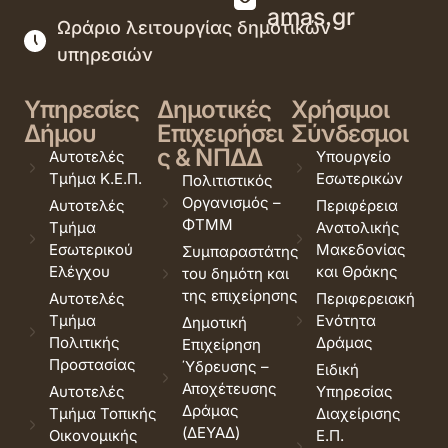
amas.gr
Ωράριο λειτουργίας δημοτικών
υπηρεσιών
Υπηρεσίες
Δημοτικές
Χρήσιμοι
Δήμου
Επιχειρήσει
Σύνδεσμοι
ς & ΝΠΔΔ
Αυτοτελές
Υπουργείο
Τμήμα Κ.Ε.Π.
Εσωτερικών
Πολιτιστικός
Οργανισμός –
Αυτοτελές
Περιφέρεια
ΦΤΜΜ
Τμήμα
Ανατολικής
Εσωτερικού
Μακεδονίας
Συμπαραστάτης
Ελέγχου
και Θράκης
του δημότη και
της επιχείρησης
Αυτοτελές
Περιφερειακή
Τμήμα
Ενότητα
Δημοτική
Πολιτικής
Δράμας
Επιχείρηση
Προστασίας
Ύδρευσης –
Ειδική
Αποχέτευσης
Αυτοτελές
Υπηρεσίας
Δράμας
Τμήμα Τοπικής
Διαχείρισης
(ΔΕΥΑΔ)
Οικονομικής
Ε.Π.