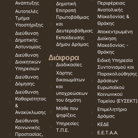
Ανάπτυξης
Περιφέρειας
Δημοτική
Ανατολικής
Επιτροπή
Αυτοτελές
Μακεδονίας &
Πρωτοβάθμιας
Τμήμα
Θράκης
και
Υποστήριξης
Δευτεροβάθμιας
Αποκεντρωμένη
Διεύθυνση
Εκπαίδευσης
Διοίκηση
Δημοτικής
Δήμου Δράμας
Μακεδονίας -
Αστυνομίας
Θράκης
Διεύθυνση
Διάφορα
Ειδική Υπηρεσία
Διοικητικών
Διαδικασίες
Συντονισμού και
Υπηρεσιών
Χάρτης
Παρακολούθησης
Διεύθυνση
δικαιωμάτων
Δράσεων
Δόμησης
και
Ευρωπαϊκού
Διεύθυνση
υποχρεώσεων
Κοινωνικού
Καθαριότητας
του δημότη
Ταμείου (ΕΥΣΕΚΤ)
&
Μάθε που
Επιμελητήριο
Ανακύκλωσης
ψηφίζεις
Δράμας
Διεύθυνση
Υπηρεσίες
ΚΕΔΕ
Κοινωνικής
Τ.Π.Ε.
Ε.Ε.Τ.Α.Α.
Προστασίας,