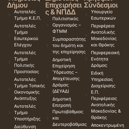
Δήμου
Επιχειρήσει
Σύνδεσμοι
ς & ΝΠΔΔ
Αυτοτελές
Υπουργείο
Τμήμα Κ.Ε.Π.
Εσωτερικών
Πολιτιστικός
Οργανισμός –
Αυτοτελές
Περιφέρεια
ΦΤΜΜ
Τμήμα
Ανατολικής
Εσωτερικού
Μακεδονίας
Συμπαραστάτης
Ελέγχου
και Θράκης
του δημότη και
της επιχείρησης
Αυτοτελές
Περιφερειακή
Τμήμα
Ενότητα
Δημοτική
Πολιτικής
Δράμας
Επιχείρηση
Προστασίας
Ύδρευσης –
Ειδική
Αποχέτευσης
Αυτοτελές
Υπηρεσίας
Δράμας
Τμήμα Τοπικής
Διαχείρισης
(ΔΕΥΑΔ)
Οικονομικής
Ε.Π.
Ανάπτυξης
Περιφέρειας
Δημοτική
Ανατολικής
Επιτροπή
Αυτοτελές
Μακεδονίας &
Πρωτοβάθμιας
Τμήμα
Θράκης
και
Υποστήριξης
Δευτεροβάθμιας
Αποκεντρωμένη
Διεύθυνση