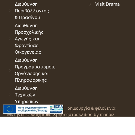
Διεύθυνση
Visit Drama
Περιβάλλοντος
& Πρασίνου
Διεύθυνση
Προσχολικής
Αγωγής και
Φροντίδας
Οικογένειας
Διεύθυνση
Προγραμματισμού,
Οργάνωσης και
Πληροφορικής
Διεύθυνση
Τεχνικών
Υπηρεσιών
© 2026 Δήμος Δράμας.
Όροι
δημιουργία & φιλοξενία
Με την επιφύλαξη κάθε
Χρήσης
ιστοσελίδας by manbiz
νόμιμου δικαιώματος.