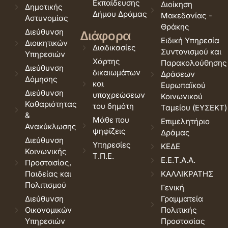
Εκπαίδευσης
Διοίκηση
Δημοτικής
Δήμου Δράμας
Μακεδονίας -
Αστυνομίας
Θράκης
Διεύθυνση
Διάφορα
Ειδική Υπηρεσία
Διοικητικών
Διαδικασίες
Συντονισμού και
Υπηρεσιών
Χάρτης
Παρακολούθησης
Διεύθυνση
δικαιωμάτων
Δράσεων
Δόμησης
και
Ευρωπαϊκού
Διεύθυνση
υποχρεώσεων
Κοινωνικού
Καθαριότητας
του δημότη
Ταμείου (ΕΥΣΕΚΤ)
&
Μάθε που
Επιμελητήριο
Ανακύκλωσης
ψηφίζεις
Δράμας
Διεύθυνση
Υπηρεσίες
ΚΕΔΕ
Κοινωνικής
Τ.Π.Ε.
Ε.Ε.Τ.Α.Α.
Προστασίας,
Παιδείας και
ΚΑΛΛΙΚΡΑΤΗΣ
Πολιτισμού
Γενική
Διεύθυνση
Γραμματεία
Οικονομικών
Πολιτικής
Υπηρεσιών
Προστασίας