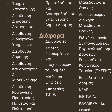
Μακεδονίας &
Πρωτοβάθμιας
Τμήμα
Θράκης
και
Υποστήριξης
Δευτεροβάθμιας
Αποκεντρωμένη
Διεύθυνση
Εκπαίδευσης
Διοίκηση
Δημοτικής
Δήμου Δράμας
Μακεδονίας -
Αστυνομίας
Θράκης
Διεύθυνση
Διάφορα
Ειδική Υπηρεσία
Διοικητικών
Διαδικασίες
Συντονισμού και
Υπηρεσιών
Χάρτης
Παρακολούθησης
Διεύθυνση
δικαιωμάτων
Δράσεων
Δόμησης
και
Ευρωπαϊκού
Διεύθυνση
υποχρεώσεων
Κοινωνικού
Καθαριότητας
του δημότη
Ταμείου (ΕΥΣΕΚΤ)
&
Μάθε που
Επιμελητήριο
Ανακύκλωσης
ψηφίζεις
Δράμας
Διεύθυνση
Υπηρεσίες
ΚΕΔΕ
Κοινωνικής
Τ.Π.Ε.
Ε.Ε.Τ.Α.Α.
Προστασίας,
Παιδείας και
ΚΑΛΛΙΚΡΑΤΗΣ
Πολιτισμού
Γενική