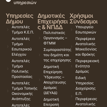
υπηρεσιών
Υπηρεσίες
Δημοτικές
Χρήσιμοι
Δήμου
Επιχειρήσει
Σύνδεσμοι
ς & ΝΠΔΔ
Αυτοτελές
Υπουργείο
Τμήμα Κ.Ε.Π.
Εσωτερικών
Πολιτιστικός
Οργανισμός –
Αυτοτελές
Περιφέρεια
ΦΤΜΜ
Τμήμα
Ανατολικής
Εσωτερικού
Μακεδονίας
Συμπαραστάτης
Ελέγχου
και Θράκης
του δημότη και
της επιχείρησης
Αυτοτελές
Περιφερειακή
Τμήμα
Ενότητα
Δημοτική
Πολιτικής
Δράμας
Επιχείρηση
Προστασίας
Ύδρευσης –
Ειδική
Αποχέτευσης
Αυτοτελές
Υπηρεσίας
Δράμας
Τμήμα Τοπικής
Διαχείρισης
(ΔΕΥΑΔ)
Οικονομικής
Ε.Π.
Ανάπτυξης
Περιφέρειας
Δημοτική
Ανατολικής
Επιτροπή
Αυτοτελές