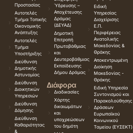
Προστασίας
Ύδρευσης –
Ειδική
Αποχέτευσης
Αυτοτελές
Υπηρεσίας
Δράμας
Τμήμα Τοπικής
Διαχείρισης
(ΔΕΥΑΔ)
Οικονομικής
Ε.Π.
Ανάπτυξης
Περιφέρειας
Δημοτική
Ανατολικής
Επιτροπή
Αυτοτελές
Μακεδονίας &
Πρωτοβάθμιας
Τμήμα
Θράκης
και
Υποστήριξης
Δευτεροβάθμιας
Αποκεντρωμένη
Διεύθυνση
Εκπαίδευσης
Διοίκηση
Δημοτικής
Δήμου Δράμας
Μακεδονίας -
Αστυνομίας
Θράκης
Διεύθυνση
Διάφορα
Ειδική Υπηρεσία
Διοικητικών
Διαδικασίες
Συντονισμού και
Υπηρεσιών
Χάρτης
Παρακολούθησης
Διεύθυνση
δικαιωμάτων
Δράσεων
Δόμησης
και
Ευρωπαϊκού
Διεύθυνση
υποχρεώσεων
Κοινωνικού
Καθαριότητας
του δημότη
Ταμείου (ΕΥΣΕΚΤ)
&