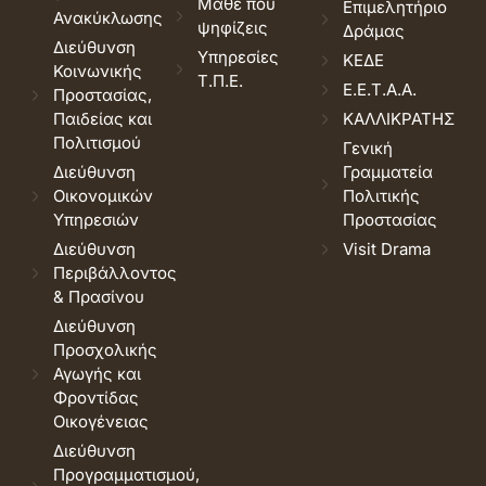
Μάθε που
Επιμελητήριο
Ανακύκλωσης
ψηφίζεις
Δράμας
Διεύθυνση
Υπηρεσίες
ΚΕΔΕ
Κοινωνικής
Τ.Π.Ε.
Ε.Ε.Τ.Α.Α.
Προστασίας,
Παιδείας και
ΚΑΛΛΙΚΡΑΤΗΣ
Πολιτισμού
Γενική
Διεύθυνση
Γραμματεία
Οικονομικών
Πολιτικής
Υπηρεσιών
Προστασίας
Διεύθυνση
Visit Drama
Περιβάλλοντος
& Πρασίνου
Διεύθυνση
Προσχολικής
Αγωγής και
Φροντίδας
Οικογένειας
Διεύθυνση
Προγραμματισμού,