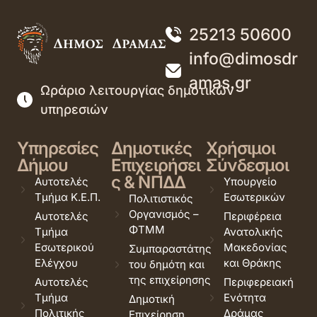
25213 50600
info@dimosdr
amas.gr
Ωράριο λειτουργίας δημοτικών
υπηρεσιών
Υπηρεσίες
Δημοτικές
Χρήσιμοι
Δήμου
Επιχειρήσει
Σύνδεσμοι
ς & ΝΠΔΔ
Αυτοτελές
Υπουργείο
Τμήμα Κ.Ε.Π.
Εσωτερικών
Πολιτιστικός
Οργανισμός –
Αυτοτελές
Περιφέρεια
ΦΤΜΜ
Τμήμα
Ανατολικής
Εσωτερικού
Μακεδονίας
Συμπαραστάτης
Ελέγχου
και Θράκης
του δημότη και
της επιχείρησης
Αυτοτελές
Περιφερειακή
Τμήμα
Ενότητα
Δημοτική
Πολιτικής
Δράμας
Επιχείρηση