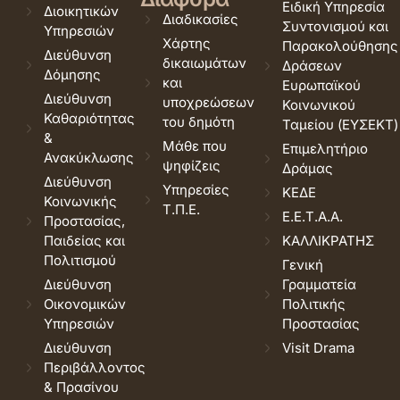
Ειδική Υπηρεσία
Διοικητικών
Διαδικασίες
Συντονισμού και
Υπηρεσιών
Χάρτης
Παρακολούθησης
Διεύθυνση
δικαιωμάτων
Δράσεων
Δόμησης
και
Ευρωπαϊκού
Διεύθυνση
υποχρεώσεων
Κοινωνικού
Καθαριότητας
του δημότη
Ταμείου (ΕΥΣΕΚΤ)
&
Μάθε που
Επιμελητήριο
Ανακύκλωσης
ψηφίζεις
Δράμας
Διεύθυνση
Υπηρεσίες
ΚΕΔΕ
Κοινωνικής
Τ.Π.Ε.
Ε.Ε.Τ.Α.Α.
Προστασίας,
Παιδείας και
ΚΑΛΛΙΚΡΑΤΗΣ
Πολιτισμού
Γενική
Διεύθυνση
Γραμματεία
Οικονομικών
Πολιτικής
Υπηρεσιών
Προστασίας
Διεύθυνση
Visit Drama
Περιβάλλοντος
& Πρασίνου