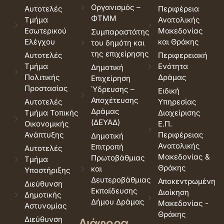
Οργανισμός –
Αυτοτελές
Περιφέρεια
ΦΤΜΜ
Τμήμα
Ανατολικής
Εσωτερικού
Μακεδονίας
Συμπαραστάτης
Ελέγχου
και Θράκης
του δημότη και
της επιχείρησης
Αυτοτελές
Περιφερειακή
Τμήμα
Ενότητα
Δημοτική
Πολιτικής
Δράμας
Επιχείρηση
Προστασίας
Ύδρευσης –
Ειδική
Αποχέτευσης
Αυτοτελές
Υπηρεσίας
Δράμας
Τμήμα Τοπικής
Διαχείρισης
(ΔΕΥΑΔ)
Οικονομικής
Ε.Π.
Ανάπτυξης
Περιφέρειας
Δημοτική
Ανατολικής
Επιτροπή
Αυτοτελές
Μακεδονίας &
Πρωτοβάθμιας
Τμήμα
Θράκης
και
Υποστήριξης
Δευτεροβάθμιας
Αποκεντρωμένη
Διεύθυνση
Εκπαίδευσης
Διοίκηση
Δημοτικής
Δήμου Δράμας
Μακεδονίας -
Αστυνομίας
Θράκης
Διεύθυνση
Διάφορα