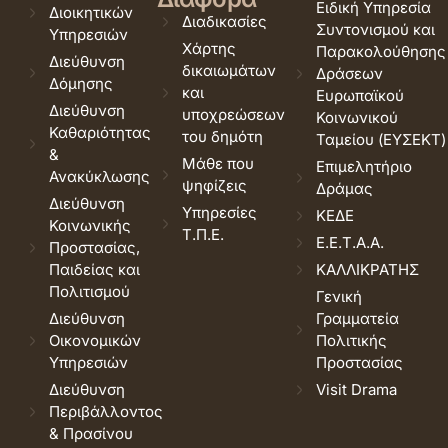
Ειδική Υπηρεσία
Διοικητικών
Διαδικασίες
Συντονισμού και
Υπηρεσιών
Χάρτης
Παρακολούθησης
Διεύθυνση
δικαιωμάτων
Δράσεων
Δόμησης
και
Ευρωπαϊκού
Διεύθυνση
υποχρεώσεων
Κοινωνικού
Καθαριότητας
του δημότη
Ταμείου (ΕΥΣΕΚΤ)
&
Μάθε που
Επιμελητήριο
Ανακύκλωσης
ψηφίζεις
Δράμας
Διεύθυνση
Υπηρεσίες
ΚΕΔΕ
Κοινωνικής
Τ.Π.Ε.
Ε.Ε.Τ.Α.Α.
Προστασίας,
Παιδείας και
ΚΑΛΛΙΚΡΑΤΗΣ
Πολιτισμού
Γενική
Διεύθυνση
Γραμματεία
Οικονομικών
Πολιτικής
Υπηρεσιών
Προστασίας
Διεύθυνση
Visit Drama
Περιβάλλοντος
& Πρασίνου