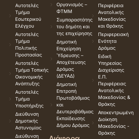
Οργανισμός –
Αυτοτελές
Περιφέρεια
ΦΤΜΜ
Τμήμα
Ανατολικής
Εσωτερικού
Μακεδονίας
Συμπαραστάτης
Ελέγχου
και Θράκης
του δημότη και
της επιχείρησης
Αυτοτελές
Περιφερειακή
Τμήμα
Ενότητα
Δημοτική
Πολιτικής
Δράμας
Επιχείρηση
Προστασίας
Ύδρευσης –
Ειδική
Αποχέτευσης
Αυτοτελές
Υπηρεσίας
Δράμας
Τμήμα Τοπικής
Διαχείρισης
(ΔΕΥΑΔ)
Οικονομικής
Ε.Π.
Ανάπτυξης
Περιφέρειας
Δημοτική
Ανατολικής
Επιτροπή
Αυτοτελές
Μακεδονίας &
Πρωτοβάθμιας
Τμήμα
Θράκης
και
Υποστήριξης
Δευτεροβάθμιας
Αποκεντρωμένη
Διεύθυνση
Εκπαίδευσης
Διοίκηση
Δημοτικής
Δήμου Δράμας
Μακεδονίας -
Αστυνομίας
Θράκης
Διεύθυνση
Διάφορα