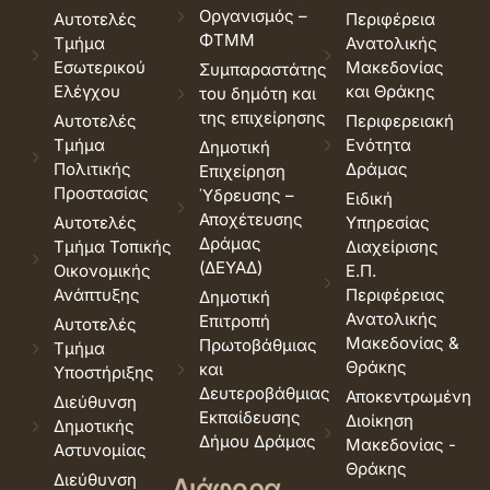
Οργανισμός –
Αυτοτελές
Περιφέρεια
ΦΤΜΜ
Τμήμα
Ανατολικής
Εσωτερικού
Μακεδονίας
Συμπαραστάτης
Ελέγχου
και Θράκης
του δημότη και
της επιχείρησης
Αυτοτελές
Περιφερειακή
Τμήμα
Ενότητα
Δημοτική
Πολιτικής
Δράμας
Επιχείρηση
Προστασίας
Ύδρευσης –
Ειδική
Αποχέτευσης
Αυτοτελές
Υπηρεσίας
Δράμας
Τμήμα Τοπικής
Διαχείρισης
(ΔΕΥΑΔ)
Οικονομικής
Ε.Π.
Ανάπτυξης
Περιφέρειας
Δημοτική
Ανατολικής
Επιτροπή
Αυτοτελές
Μακεδονίας &
Πρωτοβάθμιας
Τμήμα
Θράκης
και
Υποστήριξης
Δευτεροβάθμιας
Αποκεντρωμένη
Διεύθυνση
Εκπαίδευσης
Διοίκηση
Δημοτικής
Δήμου Δράμας
Μακεδονίας -
Αστυνομίας
Θράκης
Διεύθυνση
Διάφορα