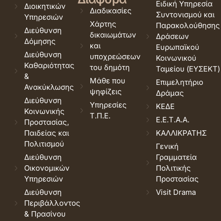
Ειδική Υπηρεσία
Διοικητικών
Διαδικασίες
Συντονισμού και
Υπηρεσιών
Χάρτης
Παρακολούθησης
Διεύθυνση
δικαιωμάτων
Δράσεων
Δόμησης
και
Ευρωπαϊκού
Διεύθυνση
υποχρεώσεων
Κοινωνικού
Καθαριότητας
του δημότη
Ταμείου (ΕΥΣΕΚΤ)
&
Μάθε που
Επιμελητήριο
Ανακύκλωσης
ψηφίζεις
Δράμας
Διεύθυνση
Υπηρεσίες
ΚΕΔΕ
Κοινωνικής
Τ.Π.Ε.
Ε.Ε.Τ.Α.Α.
Προστασίας,
Παιδείας και
ΚΑΛΛΙΚΡΑΤΗΣ
Πολιτισμού
Γενική
Διεύθυνση
Γραμματεία
Οικονομικών
Πολιτικής
Υπηρεσιών
Προστασίας
Διεύθυνση
Visit Drama
Περιβάλλοντος
& Πρασίνου