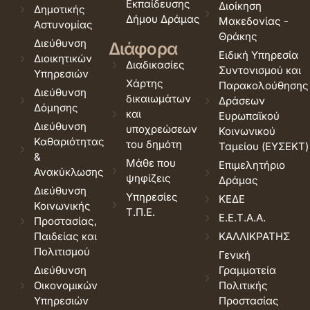
Εκπαίδευσης
Διοίκηση
Δημοτικής
Δήμου Δράμας
Μακεδονίας -
Αστυνομίας
Θράκης
Διεύθυνση
Διάφορα
Ειδική Υπηρεσία
Διοικητικών
Διαδικασίες
Συντονισμού και
Υπηρεσιών
Χάρτης
Παρακολούθησης
Διεύθυνση
δικαιωμάτων
Δράσεων
Δόμησης
και
Ευρωπαϊκού
Διεύθυνση
υποχρεώσεων
Κοινωνικού
Καθαριότητας
του δημότη
Ταμείου (ΕΥΣΕΚΤ)
&
Μάθε που
Επιμελητήριο
Ανακύκλωσης
ψηφίζεις
Δράμας
Διεύθυνση
Υπηρεσίες
ΚΕΔΕ
Κοινωνικής
Τ.Π.Ε.
Ε.Ε.Τ.Α.Α.
Προστασίας,
Παιδείας και
ΚΑΛΛΙΚΡΑΤΗΣ
Πολιτισμού
Γενική
Διεύθυνση
Γραμματεία
Οικονομικών
Πολιτικής
Υπηρεσιών
Προστασίας