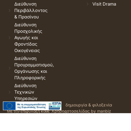
Διεύθυνση
Visit Drama
Περιβάλλοντος
& Πρασίνου
Διεύθυνση
Προσχολικής
Αγωγής και
Φροντίδας
Οικογένειας
Διεύθυνση
Προγραμματισμού,
Οργάνωσης και
Πληροφορικής
Διεύθυνση
Τεχνικών
Υπηρεσιών
© 2026 Δήμος Δράμας.
Όροι
δημιουργία & φιλοξενία
Με την επιφύλαξη κάθε
Χρήσης
ιστοσελίδας by manbiz
νόμιμου δικαιώματος.