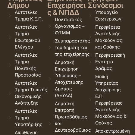
Δήμου
Επιχειρήσει
Σύνδεσμοι
ς & ΝΠΔΔ
Αυτοτελές
Υπουργείο
Τμήμα Κ.Ε.Π.
Εσωτερικών
Πολιτιστικός
Οργανισμός –
Αυτοτελές
Περιφέρεια
ΦΤΜΜ
Τμήμα
Ανατολικής
Εσωτερικού
Μακεδονίας
Συμπαραστάτης
Ελέγχου
και Θράκης
του δημότη και
της επιχείρησης
Αυτοτελές
Περιφερειακή
Τμήμα
Ενότητα
Δημοτική
Πολιτικής
Δράμας
Επιχείρηση
Προστασίας
Ύδρευσης –
Ειδική
Αποχέτευσης
Αυτοτελές
Υπηρεσίας
Δράμας
Τμήμα Τοπικής
Διαχείρισης
(ΔΕΥΑΔ)
Οικονομικής
Ε.Π.
Ανάπτυξης
Περιφέρειας
Δημοτική
Ανατολικής
Επιτροπή
Αυτοτελές
Μακεδονίας &
Πρωτοβάθμιας
Τμήμα
Θράκης
και
Υποστήριξης
Δευτεροβάθμιας
Αποκεντρωμένη
Διεύθυνση