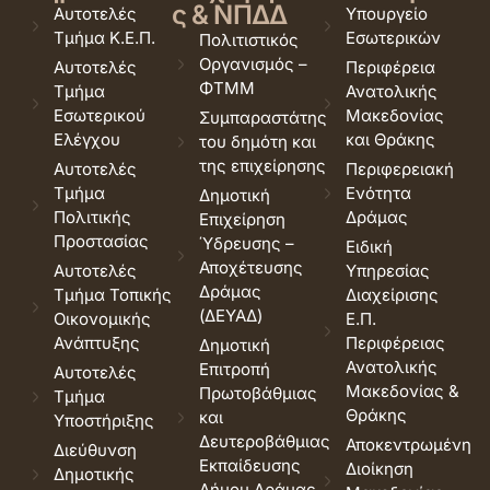
ς & ΝΠΔΔ
Αυτοτελές
Υπουργείο
Τμήμα Κ.Ε.Π.
Εσωτερικών
Πολιτιστικός
Οργανισμός –
Αυτοτελές
Περιφέρεια
ΦΤΜΜ
Τμήμα
Ανατολικής
Εσωτερικού
Μακεδονίας
Συμπαραστάτης
Ελέγχου
και Θράκης
του δημότη και
της επιχείρησης
Αυτοτελές
Περιφερειακή
Τμήμα
Ενότητα
Δημοτική
Πολιτικής
Δράμας
Επιχείρηση
Προστασίας
Ύδρευσης –
Ειδική
Αποχέτευσης
Αυτοτελές
Υπηρεσίας
Δράμας
Τμήμα Τοπικής
Διαχείρισης
(ΔΕΥΑΔ)
Οικονομικής
Ε.Π.
Ανάπτυξης
Περιφέρειας
Δημοτική
Ανατολικής
Επιτροπή
Αυτοτελές
Μακεδονίας &
Πρωτοβάθμιας
Τμήμα
Θράκης
και
Υποστήριξης
Δευτεροβάθμιας
Αποκεντρωμένη
Διεύθυνση
Εκπαίδευσης
Διοίκηση
Δημοτικής
Δήμου Δράμας