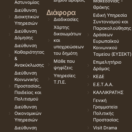
Μακεδονίας -
Αστυνομίας
Θράκης
Διεύθυνση
Διάφορα
Ειδική Υπηρεσία
Διοικητικών
Διαδικασίες
Συντονισμού και
Υπηρεσιών
Χάρτης
Παρακολούθησης
Διεύθυνση
δικαιωμάτων
Δράσεων
Δόμησης
και
Ευρωπαϊκού
Διεύθυνση
υποχρεώσεων
Κοινωνικού
Καθαριότητας
του δημότη
Ταμείου (ΕΥΣΕΚΤ)
&
Μάθε που
Επιμελητήριο
Ανακύκλωσης
ψηφίζεις
Δράμας
Διεύθυνση
Υπηρεσίες
ΚΕΔΕ
Κοινωνικής
Τ.Π.Ε.
Ε.Ε.Τ.Α.Α.
Προστασίας,
Παιδείας και
ΚΑΛΛΙΚΡΑΤΗΣ
Πολιτισμού
Γενική
Διεύθυνση
Γραμματεία
Οικονομικών
Πολιτικής
Υπηρεσιών
Προστασίας
Διεύθυνση
Visit Drama