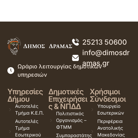
25213 50600
info@dimosdr
amas.gr
Ωράριο λειτουργίας δημοτικών
υπηρεσιών
Υπηρεσίες
Δημοτικές
Χρήσιμοι
Δήμου
Επιχειρήσει
Σύνδεσμοι
ς & ΝΠΔΔ
Αυτοτελές
Υπουργείο
Τμήμα Κ.Ε.Π.
Εσωτερικών
Πολιτιστικός
Οργανισμός –
Αυτοτελές
Περιφέρεια
ΦΤΜΜ
Τμήμα
Ανατολικής
Εσωτερικού
Μακεδονίας
Συμπαραστάτης