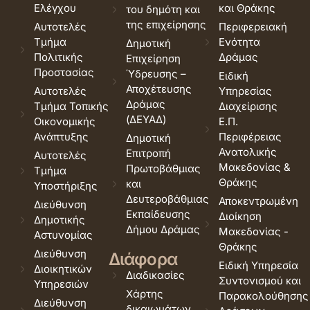
Ελέγχου
και Θράκης
του δημότη και
της επιχείρησης
Αυτοτελές
Περιφερειακή
Τμήμα
Ενότητα
Δημοτική
Πολιτικής
Δράμας
Επιχείρηση
Προστασίας
Ύδρευσης –
Ειδική
Αποχέτευσης
Αυτοτελές
Υπηρεσίας
Δράμας
Τμήμα Τοπικής
Διαχείρισης
(ΔΕΥΑΔ)
Οικονομικής
Ε.Π.
Ανάπτυξης
Περιφέρειας
Δημοτική
Ανατολικής
Επιτροπή
Αυτοτελές
Μακεδονίας &
Πρωτοβάθμιας
Τμήμα
Θράκης
και
Υποστήριξης
Δευτεροβάθμιας
Αποκεντρωμένη
Διεύθυνση
Εκπαίδευσης
Διοίκηση
Δημοτικής
Δήμου Δράμας
Μακεδονίας -
Αστυνομίας
Θράκης
Διεύθυνση
Διάφορα
Ειδική Υπηρεσία
Διοικητικών
Διαδικασίες
Συντονισμού και
Υπηρεσιών
Χάρτης
Παρακολούθησης
Διεύθυνση
δικαιωμάτων