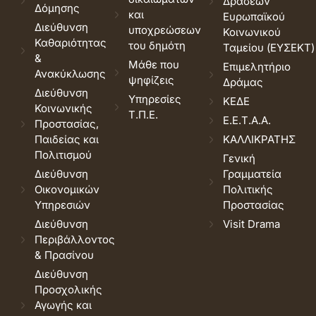
Δράσεων
Δόμησης
και
Ευρωπαϊκού
Διεύθυνση
υποχρεώσεων
Κοινωνικού
Καθαριότητας
του δημότη
Ταμείου (ΕΥΣΕΚΤ)
&
Μάθε που
Επιμελητήριο
Ανακύκλωσης
ψηφίζεις
Δράμας
Διεύθυνση
Υπηρεσίες
ΚΕΔΕ
Κοινωνικής
Τ.Π.Ε.
Ε.Ε.Τ.Α.Α.
Προστασίας,
Παιδείας και
ΚΑΛΛΙΚΡΑΤΗΣ
Πολιτισμού
Γενική
Διεύθυνση
Γραμματεία
Οικονομικών
Πολιτικής
Υπηρεσιών
Προστασίας
Διεύθυνση
Visit Drama
Περιβάλλοντος
& Πρασίνου
Διεύθυνση
Προσχολικής
Αγωγής και