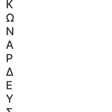
Κ
Ω
Ν
Α
Ρ
Δ
Ε
Υ