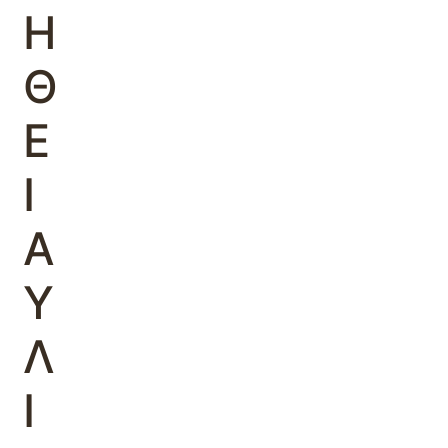
Η
Θ
Ε
Ι
Α
Υ
Λ
Ι