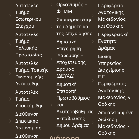
Οργανισμός –
Αυτοτελές
Περιφέρεια
ΦΤΜΜ
Τμήμα
Ανατολικής
Εσωτερικού
Μακεδονίας
Συμπαραστάτης
Ελέγχου
και Θράκης
του δημότη και
της επιχείρησης
Αυτοτελές
Περιφερειακή
Τμήμα
Ενότητα
Δημοτική
Πολιτικής
Δράμας
Επιχείρηση
Προστασίας
Ύδρευσης –
Ειδική
Αποχέτευσης
Αυτοτελές
Υπηρεσίας
Δράμας
Τμήμα Τοπικής
Διαχείρισης
(ΔΕΥΑΔ)
Οικονομικής
Ε.Π.
Ανάπτυξης
Περιφέρειας
Δημοτική
Ανατολικής
Επιτροπή
Αυτοτελές
Μακεδονίας &
Πρωτοβάθμιας
Τμήμα
Θράκης
και
Υποστήριξης
Δευτεροβάθμιας
Αποκεντρωμένη
Διεύθυνση
Εκπαίδευσης
Διοίκηση
Δημοτικής
Δήμου Δράμας
Μακεδονίας -
Αστυνομίας
Θράκης
Διεύθυνση
Διάφορα