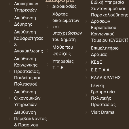
Ειδική Υπηρεσία
Διοικητικών
Διαδικασίες
Συντονισμού και
Υπηρεσιών
Χάρτης
Παρακολούθησης
Διεύθυνση
δικαιωμάτων
Δράσεων
Δόμησης
και
Ευρωπαϊκού
Διεύθυνση
υποχρεώσεων
Κοινωνικού
Καθαριότητας
του δημότη
Ταμείου (ΕΥΣΕΚΤ)
&
Μάθε που
Επιμελητήριο
Ανακύκλωσης
ψηφίζεις
Δράμας
Διεύθυνση
Υπηρεσίες
ΚΕΔΕ
Κοινωνικής
Τ.Π.Ε.
Ε.Ε.Τ.Α.Α.
Προστασίας,
Παιδείας και
ΚΑΛΛΙΚΡΑΤΗΣ
Πολιτισμού
Γενική
Διεύθυνση
Γραμματεία
Οικονομικών
Πολιτικής
Υπηρεσιών
Προστασίας
Διεύθυνση
Visit Drama
Περιβάλλοντος
& Πρασίνου