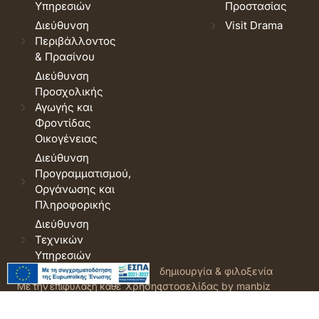
Υπηρεσιών
Προστασίας
Διεύθυνση
Visit Drama
Περιβάλλοντος
& Πρασίνου
Διεύθυνση
Προσχολικής
Αγωγής και
Φροντίδας
Οικογένειας
Διεύθυνση
Προγραμματισμού,
Οργάνωσης και
Πληροφορικής
Διεύθυνση
Τεχνικών
Υπηρεσιών
© 2026 Δήμος Δράμας.
Όροι
δημιουργία & φιλοξενία
Με την επιφύλαξη κάθε
Χρήσης
ιστοσελίδας by manbiz
νόμιμου δικαιώματος.