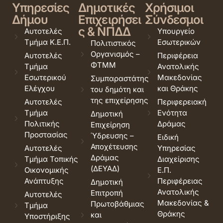
Υπηρεσίες
Δημοτικές
Χρήσιμοι
Δήμου
Επιχειρήσει
Σύνδεσμοι
ς & ΝΠΔΔ
Αυτοτελές
Υπουργείο
Τμήμα Κ.Ε.Π.
Εσωτερικών
Πολιτιστικός
Οργανισμός –
Αυτοτελές
Περιφέρεια
ΦΤΜΜ
Τμήμα
Ανατολικής
Εσωτερικού
Μακεδονίας
Συμπαραστάτης
Ελέγχου
και Θράκης
του δημότη και
της επιχείρησης
Αυτοτελές
Περιφερειακή
Τμήμα
Ενότητα
Δημοτική
Πολιτικής
Δράμας
Επιχείρηση
Προστασίας
Ύδρευσης –
Ειδική
Αποχέτευσης
Αυτοτελές
Υπηρεσίας
Δράμας
Τμήμα Τοπικής
Διαχείρισης
(ΔΕΥΑΔ)
Οικονομικής
Ε.Π.
Ανάπτυξης
Περιφέρειας
Δημοτική
Ανατολικής
Επιτροπή
Αυτοτελές
Μακεδονίας &
Πρωτοβάθμιας
Τμήμα
Θράκης
και
Υποστήριξης