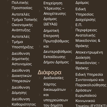
Πολιτικής
Δράμας
Επιχείρηση
Προστασίας
Ύδρευσης –
Ειδική
Αποχέτευσης
Αυτοτελές
Υπηρεσίας
Δράμας
Τμήμα Τοπικής
Διαχείρισης
(ΔΕΥΑΔ)
Οικονομικής
Ε.Π.
Ανάπτυξης
Περιφέρειας
Δημοτική
Ανατολικής
Επιτροπή
Αυτοτελές
Μακεδονίας &
Πρωτοβάθμιας
Τμήμα
Θράκης
και
Υποστήριξης
Δευτεροβάθμιας
Αποκεντρωμένη
Διεύθυνση
Εκπαίδευσης
Διοίκηση
Δημοτικής
Δήμου Δράμας
Μακεδονίας -
Αστυνομίας
Θράκης
Διεύθυνση
Διάφορα
Ειδική Υπηρεσία
Διοικητικών
Διαδικασίες
Συντονισμού και
Υπηρεσιών
Χάρτης
Παρακολούθησης
Διεύθυνση
δικαιωμάτων
Δράσεων
Δόμησης
και
Ευρωπαϊκού
Διεύθυνση
υποχρεώσεων
Κοινωνικού
Καθαριότητας
του δημότη
Ταμείου (ΕΥΣΕΚΤ)