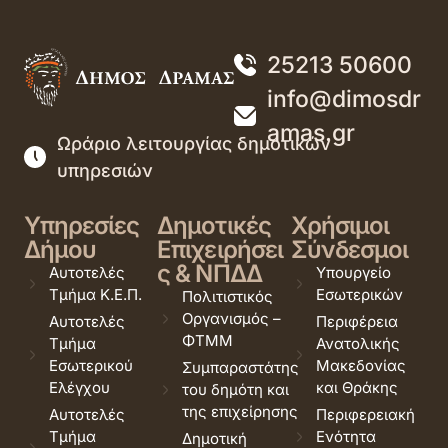
25213 50600
info@dimosdr
amas.gr
Ωράριο λειτουργίας δημοτικών
υπηρεσιών
Υπηρεσίες
Δημοτικές
Χρήσιμοι
Δήμου
Επιχειρήσει
Σύνδεσμοι
ς & ΝΠΔΔ
Αυτοτελές
Υπουργείο
Τμήμα Κ.Ε.Π.
Εσωτερικών
Πολιτιστικός
Οργανισμός –
Αυτοτελές
Περιφέρεια
ΦΤΜΜ
Τμήμα
Ανατολικής
Εσωτερικού
Μακεδονίας
Συμπαραστάτης
Ελέγχου
και Θράκης
του δημότη και
της επιχείρησης
Αυτοτελές
Περιφερειακή
Τμήμα
Ενότητα
Δημοτική