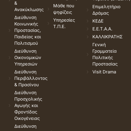
&
Μάθε που
Επιμελητήριο
Ανακύκλωσης
ψηφίζεις
Δράμας
Διεύθυνση
Υπηρεσίες
ΚΕΔΕ
Κοινωνικής
Τ.Π.Ε.
Ε.Ε.Τ.Α.Α.
Προστασίας,
Παιδείας και
ΚΑΛΛΙΚΡΑΤΗΣ
Πολιτισμού
Γενική
Διεύθυνση
Γραμματεία
Οικονομικών
Πολιτικής
Υπηρεσιών
Προστασίας
Διεύθυνση
Visit Drama
Περιβάλλοντος
& Πρασίνου
Διεύθυνση
Προσχολικής
Αγωγής και
Φροντίδας
Οικογένειας
Διεύθυνση