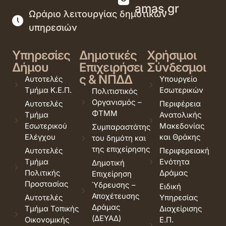
amas.gr
Ωράριο λειτουργίας δημοτικών
υπηρεσιών
Υπηρεσίες
Δημοτικές
Χρήσιμοι
Δήμου
Επιχειρήσει
Σύνδεσμοι
ς & ΝΠΔΔ
Αυτοτελές
Υπουργείο
Τμήμα Κ.Ε.Π.
Εσωτερικών
Πολιτιστικός
Οργανισμός –
Αυτοτελές
Περιφέρεια
ΦΤΜΜ
Τμήμα
Ανατολικής
Εσωτερικού
Μακεδονίας
Συμπαραστάτης
Ελέγχου
και Θράκης
του δημότη και
της επιχείρησης
Αυτοτελές
Περιφερειακή
Τμήμα
Ενότητα
Δημοτική
Πολιτικής
Δράμας
Επιχείρηση
Προστασίας
Ύδρευσης –
Ειδική
Αποχέτευσης
Αυτοτελές
Υπηρεσίας
Δράμας
Τμήμα Τοπικής
Διαχείρισης
(ΔΕΥΑΔ)
Οικονομικής
Ε.Π.