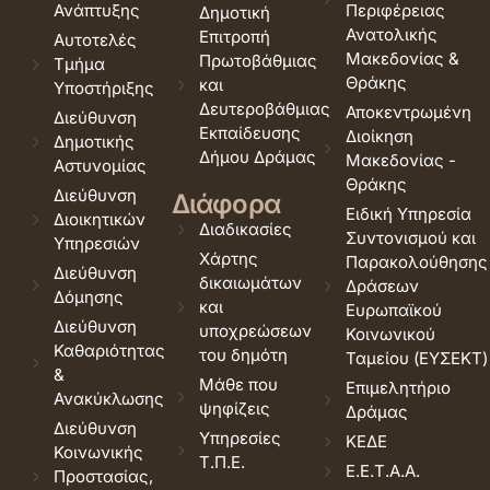
Ανάπτυξης
Περιφέρειας
Δημοτική
Ανατολικής
Επιτροπή
Αυτοτελές
Μακεδονίας &
Πρωτοβάθμιας
Τμήμα
Θράκης
και
Υποστήριξης
Δευτεροβάθμιας
Αποκεντρωμένη
Διεύθυνση
Εκπαίδευσης
Διοίκηση
Δημοτικής
Δήμου Δράμας
Μακεδονίας -
Αστυνομίας
Θράκης
Διεύθυνση
Διάφορα
Ειδική Υπηρεσία
Διοικητικών
Διαδικασίες
Συντονισμού και
Υπηρεσιών
Χάρτης
Παρακολούθησης
Διεύθυνση
δικαιωμάτων
Δράσεων
Δόμησης
και
Ευρωπαϊκού
Διεύθυνση
υποχρεώσεων
Κοινωνικού
Καθαριότητας
του δημότη
Ταμείου (ΕΥΣΕΚΤ)
&
Μάθε που
Επιμελητήριο
Ανακύκλωσης
ψηφίζεις
Δράμας
Διεύθυνση
Υπηρεσίες
ΚΕΔΕ
Κοινωνικής
Τ.Π.Ε.
Ε.Ε.Τ.Α.Α.
Προστασίας,