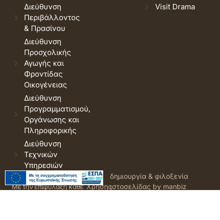
Διεύθυνση
Visit Drama
Περιβάλλοντος
& Πρασίνου
Διεύθυνση
Προσχολικής
Αγωγής και
Φροντίδας
Οικογένειας
Διεύθυνση
Προγραμματισμού,
Οργάνωσης και
Πληροφορικής
Διεύθυνση
Τεχνικών
Υπηρεσιών
© 2026 Δήμος Δράμας.
Όροι
δημιουργία & φιλοξενία
Με την επιφύλαξη κάθε
Χρήσης
ιστοσελίδας by manbiz
νόμιμου δικαιώματος.