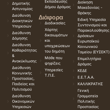
Εκπαίδευσης
Διοίκηση
Δημοτικής
Δήμου Δράμας
Μακεδονίας -
Αστυνομίας
Θράκης
Διεύθυνση
Διάφορα
Ειδική Υπηρεσία
Διοικητικών
Διαδικασίες
Συντονισμού και
Υπηρεσιών
Χάρτης
Παρακολούθησης
Διεύθυνση
δικαιωμάτων
Δράσεων
Δόμησης
και
Ευρωπαϊκού
Διεύθυνση
υποχρεώσεων
Κοινωνικού
Καθαριότητας
του δημότη
Ταμείου (ΕΥΣΕΚΤ)
&
Μάθε που
Επιμελητήριο
Ανακύκλωσης
ψηφίζεις
Δράμας
Διεύθυνση
Υπηρεσίες
ΚΕΔΕ
Κοινωνικής
Τ.Π.Ε.
Ε.Ε.Τ.Α.Α.
Προστασίας,
Παιδείας και
ΚΑΛΛΙΚΡΑΤΗΣ
Πολιτισμού
Γενική
Διεύθυνση
Γραμματεία
Οικονομικών
Πολιτικής
Υπηρεσιών
Προστασίας