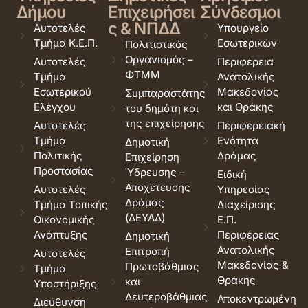
Δήμου
Επιχειρήσει
Σύνδεσμοι
ς & ΝΠΔΔ
Αυτοτελές
Υπουργείο
Τμήμα Κ.Ε.Π.
Εσωτερικών
Πολιτιστικός
Οργανισμός –
Αυτοτελές
Περιφέρεια
ΦΤΜΜ
Τμήμα
Ανατολικής
Εσωτερικού
Μακεδονίας
Συμπαραστάτης
Ελέγχου
και Θράκης
του δημότη και
της επιχείρησης
Αυτοτελές
Περιφερειακή
Τμήμα
Ενότητα
Δημοτική
Πολιτικής
Δράμας
Επιχείρηση
Προστασίας
Ύδρευσης –
Ειδική
Αποχέτευσης
Αυτοτελές
Υπηρεσίας
Δράμας
Τμήμα Τοπικής
Διαχείρισης
(ΔΕΥΑΔ)
Οικονομικής
Ε.Π.
Ανάπτυξης
Περιφέρειας
Δημοτική
Ανατολικής
Επιτροπή
Αυτοτελές
Μακεδονίας &
Πρωτοβάθμιας
Τμήμα
Θράκης
και
Υποστήριξης
Δευτεροβάθμιας
Αποκεντρωμένη
Διεύθυνση