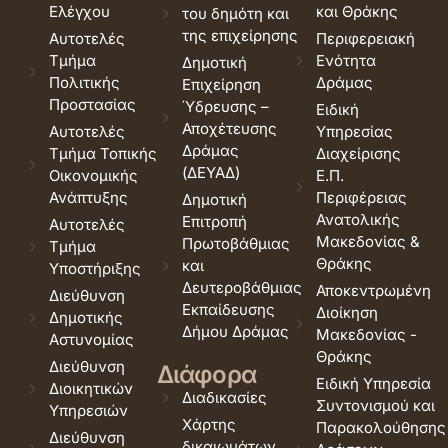
Ελέγχου
και Θράκης
του δημότη και
της επιχείρησης
Αυτοτελές
Περιφερειακή
Τμήμα
Ενότητα
Δημοτική
Πολιτικής
Δράμας
Επιχείρηση
Προστασίας
Ύδρευσης –
Ειδική
Αποχέτευσης
Αυτοτελές
Υπηρεσίας
Δράμας
Τμήμα Τοπικής
Διαχείρισης
(ΔΕΥΑΔ)
Οικονομικής
Ε.Π.
Ανάπτυξης
Περιφέρειας
Δημοτική
Ανατολικής
Επιτροπή
Αυτοτελές
Μακεδονίας &
Πρωτοβάθμιας
Τμήμα
Θράκης
και
Υποστήριξης
Δευτεροβάθμιας
Αποκεντρωμένη
Διεύθυνση
Εκπαίδευσης
Διοίκηση
Δημοτικής
Δήμου Δράμας
Μακεδονίας -
Αστυνομίας
Θράκης
Διεύθυνση
Διάφορα
Ειδική Υπηρεσία
Διοικητικών
Διαδικασίες
Συντονισμού και
Υπηρεσιών
Χάρτης
Παρακολούθησης
Διεύθυνση
δικαιωμάτων