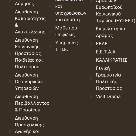
Δράσεων
Δόμησης
και
Ευρωπαϊκού
Διεύθυνση
υποχρεώσεων
Κοινωνικού
Καθαριότητας
του δημότη
Ταμείου (ΕΥΣΕΚΤ)
&
Μάθε που
Επιμελητήριο
Ανακύκλωσης
ψηφίζεις
Δράμας
Διεύθυνση
Υπηρεσίες
ΚΕΔΕ
Κοινωνικής
Τ.Π.Ε.
Ε.Ε.Τ.Α.Α.
Προστασίας,
Παιδείας και
ΚΑΛΛΙΚΡΑΤΗΣ
Πολιτισμού
Γενική
Διεύθυνση
Γραμματεία
Οικονομικών
Πολιτικής
Υπηρεσιών
Προστασίας
Διεύθυνση
Visit Drama
Περιβάλλοντος
& Πρασίνου
Διεύθυνση
Προσχολικής
Αγωγής και