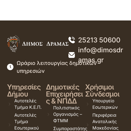
25213 50600
info@dimosdr
amas.gr
Ωράριο λειτουργίας δημοτικών
υπηρεσιών
Υπηρεσίες
Δημοτικές
Χρήσιμοι
Δήμου
Επιχειρήσει
Σύνδεσμοι
ς & ΝΠΔΔ
Αυτοτελές
Υπουργείο
Τμήμα Κ.Ε.Π.
Εσωτερικών
Πολιτιστικός
Οργανισμός –
Αυτοτελές
Περιφέρεια
ΦΤΜΜ
Τμήμα
Ανατολικής
Εσωτερικού
Μακεδονίας
Συμπαραστάτης