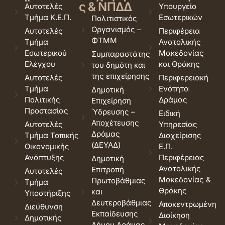
ς & ΝΠΔΔ
Αυτοτελές
Υπουργείο
Τμήμα Κ.Ε.Π.
Εσωτερικών
Πολιτιστικός
Οργανισμός –
Αυτοτελές
Περιφέρεια
ΦΤΜΜ
Τμήμα
Ανατολικής
Εσωτερικού
Μακεδονίας
Συμπαραστάτης
Ελέγχου
και Θράκης
του δημότη και
της επιχείρησης
Αυτοτελές
Περιφερειακή
Τμήμα
Ενότητα
Δημοτική
Πολιτικής
Δράμας
Επιχείρηση
Προστασίας
Ύδρευσης –
Ειδική
Αποχέτευσης
Αυτοτελές
Υπηρεσίας
Δράμας
Τμήμα Τοπικής
Διαχείρισης
(ΔΕΥΑΔ)
Οικονομικής
Ε.Π.
Ανάπτυξης
Περιφέρειας
Δημοτική
Ανατολικής
Επιτροπή
Αυτοτελές
Μακεδονίας &
Πρωτοβάθμιας
Τμήμα
Θράκης
και
Υποστήριξης
Δευτεροβάθμιας
Αποκεντρωμένη
Διεύθυνση
Εκπαίδευσης
Διοίκηση
Δημοτικής
Δήμου Δράμας