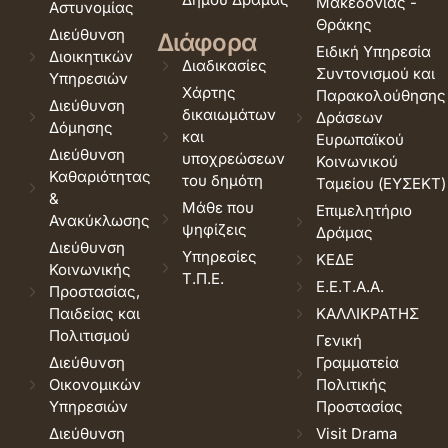
Μακεδονίας -
Αστυνομίας
Θράκης
Διεύθυνση
Διάφορα
Ειδική Υπηρεσία
Διοικητικών
Διαδικασίες
Συντονισμού και
Υπηρεσιών
Χάρτης
Παρακολούθησης
Διεύθυνση
δικαιωμάτων
Δράσεων
Δόμησης
και
Ευρωπαϊκού
Διεύθυνση
υποχρεώσεων
Κοινωνικού
Καθαριότητας
του δημότη
Ταμείου (ΕΥΣΕΚΤ)
&
Μάθε που
Επιμελητήριο
Ανακύκλωσης
ψηφίζεις
Δράμας
Διεύθυνση
Υπηρεσίες
ΚΕΔΕ
Κοινωνικής
Τ.Π.Ε.
Ε.Ε.Τ.Α.Α.
Προστασίας,
Παιδείας και
ΚΑΛΛΙΚΡΑΤΗΣ
Πολιτισμού
Γενική
Διεύθυνση
Γραμματεία
Οικονομικών
Πολιτικής
Υπηρεσιών
Προστασίας
Διεύθυνση
Visit Drama