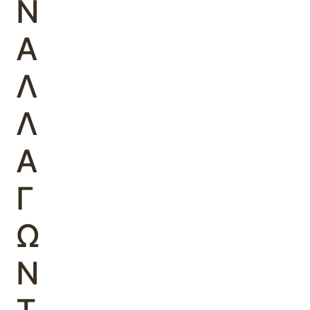
Ν
Α
Λ
Λ
Α
Γ
Ω
Ν