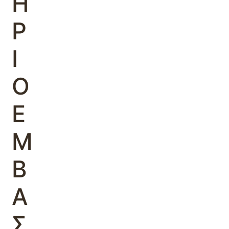
Η
Ρ
Ι
Ο
Ε
Μ
Β
Α
Σ