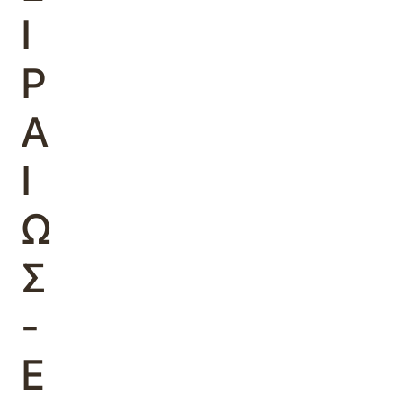
Ι
Ρ
Α
Ι
Ω
Σ
-
Ε