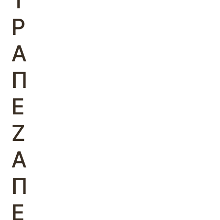
Τ
Ρ
Α
Π
Ε
Ζ
Α
Π
Ε