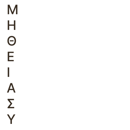
Μ
Η
Θ
Ε
Ι
Α
Σ
Υ