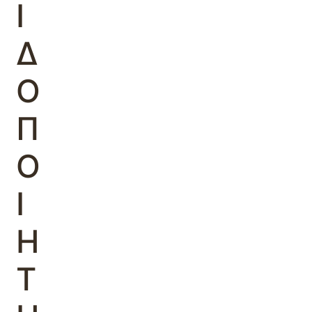
Ι
Δ
Ο
Π
Ο
Ι
Η
Τ