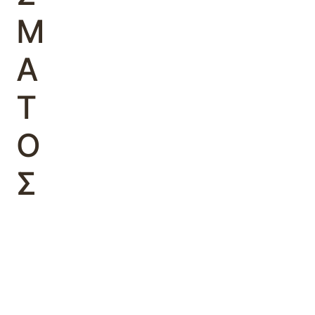
Μ
Α
Τ
Ο
Σ