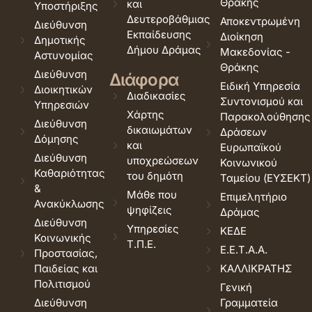
Θράκης
και
Υποστήριξης
Δευτεροβάθμιας
Αποκεντρωμένη
Διεύθυνση
Εκπαίδευσης
Διοίκηση
Δημοτικής
Δήμου Δράμας
Μακεδονίας -
Αστυνομίας
Θράκης
Διεύθυνση
Διάφορα
Ειδική Υπηρεσία
Διοικητικών
Διαδικασίες
Συντονισμού και
Υπηρεσιών
Χάρτης
Παρακολούθησης
Διεύθυνση
δικαιωμάτων
Δράσεων
Δόμησης
και
Ευρωπαϊκού
Διεύθυνση
υποχρεώσεων
Κοινωνικού
Καθαριότητας
του δημότη
Ταμείου (ΕΥΣΕΚΤ)
&
Μάθε που
Επιμελητήριο
Ανακύκλωσης
ψηφίζεις
Δράμας
Διεύθυνση
Υπηρεσίες
ΚΕΔΕ
Κοινωνικής
Τ.Π.Ε.
Ε.Ε.Τ.Α.Α.
Προστασίας,
Παιδείας και
ΚΑΛΛΙΚΡΑΤΗΣ
Πολιτισμού
Γενική
Διεύθυνση
Γραμματεία