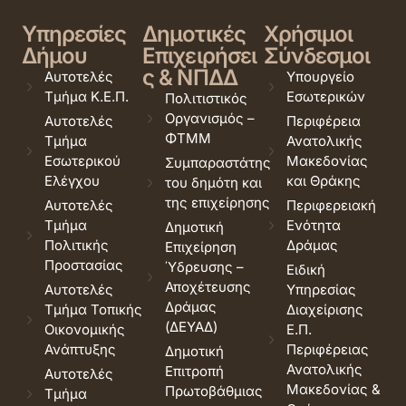
Υπηρεσίες
Δημοτικές
Χρήσιμοι
Δήμου
Επιχειρήσει
Σύνδεσμοι
ς & ΝΠΔΔ
Αυτοτελές
Υπουργείο
Τμήμα Κ.Ε.Π.
Εσωτερικών
Πολιτιστικός
Οργανισμός –
Αυτοτελές
Περιφέρεια
ΦΤΜΜ
Τμήμα
Ανατολικής
Εσωτερικού
Μακεδονίας
Συμπαραστάτης
Ελέγχου
και Θράκης
του δημότη και
της επιχείρησης
Αυτοτελές
Περιφερειακή
Τμήμα
Ενότητα
Δημοτική
Πολιτικής
Δράμας
Επιχείρηση
Προστασίας
Ύδρευσης –
Ειδική
Αποχέτευσης
Αυτοτελές
Υπηρεσίας
Δράμας
Τμήμα Τοπικής
Διαχείρισης
(ΔΕΥΑΔ)
Οικονομικής
Ε.Π.
Ανάπτυξης
Περιφέρειας
Δημοτική
Ανατολικής
Επιτροπή
Αυτοτελές
Μακεδονίας &
Πρωτοβάθμιας
Τμήμα