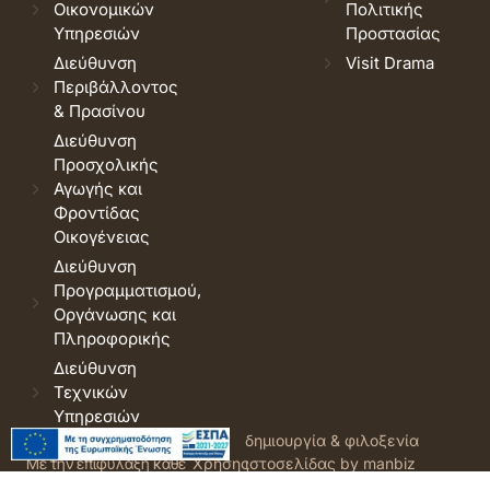
Οικονομικών
Πολιτικής
Υπηρεσιών
Προστασίας
Διεύθυνση
Visit Drama
Περιβάλλοντος
& Πρασίνου
Διεύθυνση
Προσχολικής
Αγωγής και
Φροντίδας
Οικογένειας
Διεύθυνση
Προγραμματισμού,
Οργάνωσης και
Πληροφορικής
Διεύθυνση
Τεχνικών
Υπηρεσιών
© 2026 Δήμος Δράμας.
Όροι
δημιουργία & φιλοξενία
Με την επιφύλαξη κάθε
Χρήσης
ιστοσελίδας by manbiz
νόμιμου δικαιώματος.