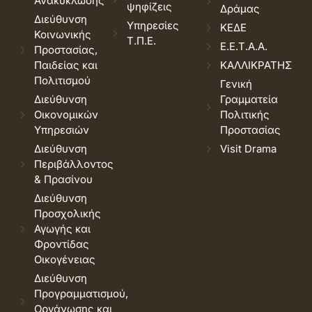
Ανακύκλωσης
ψηφίζεις
Δράμας
Διεύθυνση
Υπηρεσίες
ΚΕΔΕ
Κοινωνικής
Τ.Π.Ε.
Ε.Ε.Τ.Α.Α.
Προστασίας,
Παιδείας και
ΚΑΛΛΙΚΡΑΤΗΣ
Πολιτισμού
Γενική
Διεύθυνση
Γραμματεία
Οικονομικών
Πολιτικής
Υπηρεσιών
Προστασίας
Διεύθυνση
Visit Drama
Περιβάλλοντος
& Πρασίνου
Διεύθυνση
Προσχολικής
Αγωγής και
Φροντίδας
Οικογένειας
Διεύθυνση
Προγραμματισμού,
Οργάνωσης και