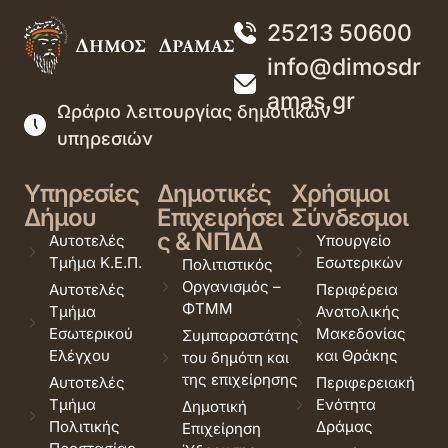
25213 50600
info@dimosdr
amas.gr
Ωράριο λειτουργίας δημοτικών
υπηρεσιών
Υπηρεσίες
Δημοτικές
Χρήσιμοι
Δήμου
Επιχειρήσει
Σύνδεσμοι
ς & ΝΠΔΔ
Αυτοτελές
Υπουργείο
Τμήμα Κ.Ε.Π.
Εσωτερικών
Πολιτιστικός
Οργανισμός –
Αυτοτελές
Περιφέρεια
ΦΤΜΜ
Τμήμα
Ανατολικής
Εσωτερικού
Μακεδονίας
Συμπαραστάτης
Ελέγχου
και Θράκης
του δημότη και
της επιχείρησης
Αυτοτελές
Περιφερειακή
Τμήμα
Ενότητα
Δημοτική
Πολιτικής
Δράμας
Επιχείρηση