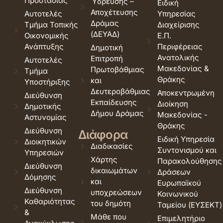
Προστασίας
Ύδρευσης –
Ειδική
Αποχέτευσης
Αυτοτελές
Υπηρεσίας
Δράμας
Τμήμα Τοπικής
Διαχείρισης
(ΔΕΥΑΔ)
Οικονομικής
Ε.Π.
Ανάπτυξης
Περιφέρειας
Δημοτική
Ανατολικής
Επιτροπή
Αυτοτελές
Μακεδονίας &
Πρωτοβάθμιας
Τμήμα
Θράκης
και
Υποστήριξης
Δευτεροβάθμιας
Αποκεντρωμένη
Διεύθυνση
Εκπαίδευσης
Διοίκηση
Δημοτικής
Δήμου Δράμας
Μακεδονίας -
Αστυνομίας
Θράκης
Διεύθυνση
Διάφορα
Ειδική Υπηρεσία
Διοικητικών
Διαδικασίες
Συντονισμού και
Υπηρεσιών
Χάρτης
Παρακολούθησης
Διεύθυνση
δικαιωμάτων
Δράσεων
Δόμησης
και
Ευρωπαϊκού
Διεύθυνση
υποχρεώσεων
Κοινωνικού
Καθαριότητας
του δημότη
Ταμείου (ΕΥΣΕΚΤ)
&
Μάθε που
Επιμελητήριο