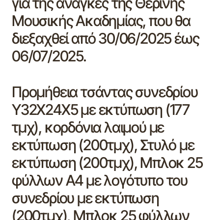
για της ανάγκες της Θερινής
Μουσικής Ακαδημίας, που θα
διεξαχθεί από 30/06/2025 έως
06/07/2025.
Προμήθεια τσάντας συνεδρίου
Υ32Χ24Χ5 με εκτύπωση (177
τμχ), κορδόνια λαιμού με
εκτύπωση (200τμχ), Στυλό με
εκτύπωση (200τμχ), Μπλοκ 25
φύλλων Α4 με λογότυπο του
συνεδρίου με εκτύπωση
(200τμχ), Μπλοκ 25 φύλλων