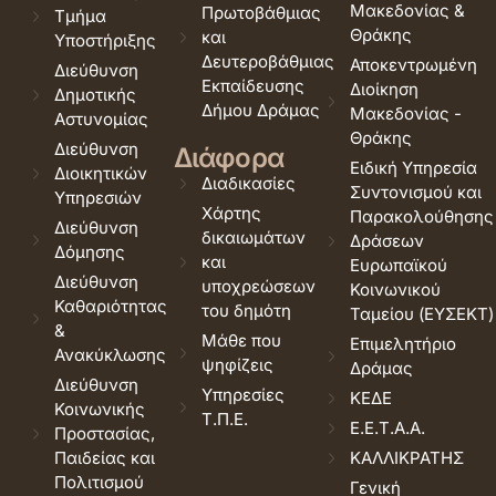
Μακεδονίας &
Πρωτοβάθμιας
Τμήμα
Θράκης
και
Υποστήριξης
Δευτεροβάθμιας
Αποκεντρωμένη
Διεύθυνση
Εκπαίδευσης
Διοίκηση
Δημοτικής
Δήμου Δράμας
Μακεδονίας -
Αστυνομίας
Θράκης
Διεύθυνση
Διάφορα
Ειδική Υπηρεσία
Διοικητικών
Διαδικασίες
Συντονισμού και
Υπηρεσιών
Χάρτης
Παρακολούθησης
Διεύθυνση
δικαιωμάτων
Δράσεων
Δόμησης
και
Ευρωπαϊκού
Διεύθυνση
υποχρεώσεων
Κοινωνικού
Καθαριότητας
του δημότη
Ταμείου (ΕΥΣΕΚΤ)
&
Μάθε που
Επιμελητήριο
Ανακύκλωσης
ψηφίζεις
Δράμας
Διεύθυνση
Υπηρεσίες
ΚΕΔΕ
Κοινωνικής
Τ.Π.Ε.
Ε.Ε.Τ.Α.Α.
Προστασίας,
Παιδείας και
ΚΑΛΛΙΚΡΑΤΗΣ
Πολιτισμού
Γενική