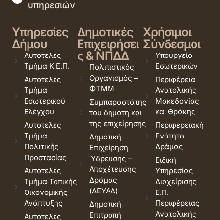
υπηρεσιών
Υπηρεσίες
Δημοτικές
Χρήσιμοι
Δήμου
Επιχειρήσει
Σύνδεσμοι
ς & ΝΠΔΔ
Αυτοτελές
Υπουργείο
Τμήμα Κ.Ε.Π.
Εσωτερικών
Πολιτιστικός
Οργανισμός –
Αυτοτελές
Περιφέρεια
ΦΤΜΜ
Τμήμα
Ανατολικής
Εσωτερικού
Μακεδονίας
Συμπαραστάτης
Ελέγχου
και Θράκης
του δημότη και
της επιχείρησης
Αυτοτελές
Περιφερειακή
Τμήμα
Ενότητα
Δημοτική
Πολιτικής
Δράμας
Επιχείρηση
Προστασίας
Ύδρευσης –
Ειδική
Αποχέτευσης
Αυτοτελές
Υπηρεσίας
Δράμας
Τμήμα Τοπικής
Διαχείρισης
(ΔΕΥΑΔ)
Οικονομικής
Ε.Π.
Ανάπτυξης
Περιφέρειας
Δημοτική
Ανατολικής
Επιτροπή
Αυτοτελές